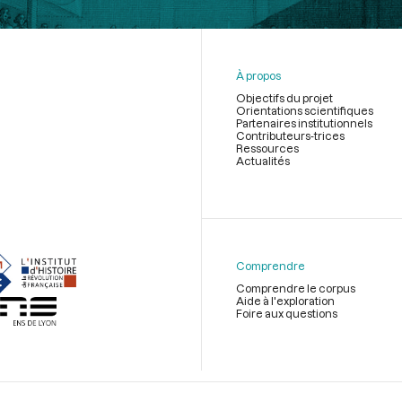
À propos
Objectifs du projet
Orientations scientifiques
Partenaires institutionnels
Contributeurs-trices
Ressources
Actualités
Menu
du
pied
de
Comprendre
page
Comprendre le corpus
Aide à l'exploration
Foire aux questions