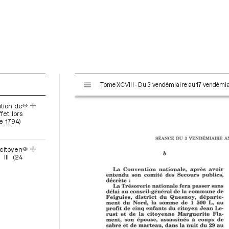
V
Tome XCVIII - Du 3 vendémiaire au 17 vendémiai
i
s
tion de
u
et, lors
a
e 1794)
l
i
 citoyen
s
III (24
e
u
r
M
i
r