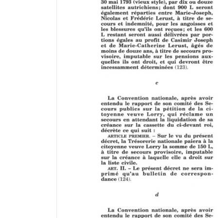
a
d
o
r