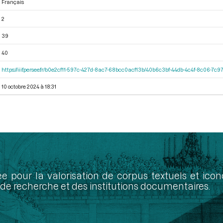
Français
2
39
40
https://iiif.persee.fr/b0e2cf11-597c-427d-8ac7-68bcc0acf13b/40b6c3bf-44db-4c4f-8c06-7c
10 octobre 2024 à 18:31
ée pour la valorisation de corpus textuels et ic
de recherche et des institutions documentaires.