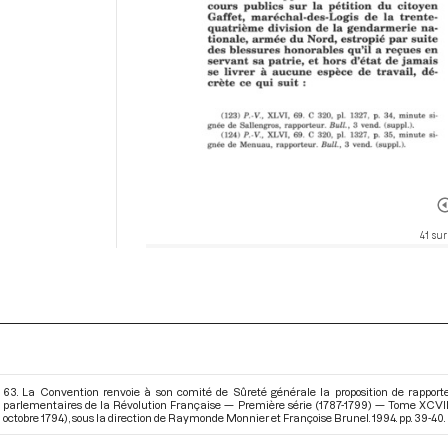
41 sur
63. La Convention renvoie à son comité de Sûreté générale la proposition de rapporte
parlementaires de la Révolution Française — Première série (1787-1799) — Tome XCVII
octobre 1794)
, sous la direction de Raymonde Monnier et Françoise Brunel. 1994. pp. 39-40.