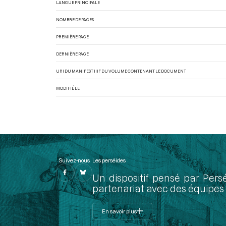
LANGUE PRINCIPALE
NOMBRE DE PAGES
PREMIÈRE PAGE
DERNIÈRE PAGE
URI DU MANIFEST IIIF DU VOLUME CONTENANT LE DOCUMENT
MODIFIÉ LE
Suivez-nous
Les perséides
Un dispositif pensé par Pers
partenariat avec des équipes 
En savoir plus