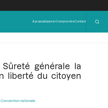
Rechercher
Menu
À propos
Explorer
Comprendre
Contact
de
l'en-
tête
 Sûreté générale la
n liberté du citoyen
 Convention nationale