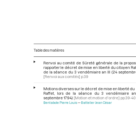
Table des matières
Renvoi au comité de Sûreté générale de la proposi
rapporter le décret de mise en liberté du citoyen Raff
de la séance du 3 vendémiaire an III (24 septembr
[Renvoi aux comités]
p.39
Motions diverses sur le décret de mise en liberté du
Raffet, lors de la séance du 3 vendémiaire an 
septembre 1794)
[Motion et motion d'ordre]
pp.39-40
Bentabole Pierre Louis
Battelier Jean César