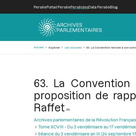
Persée
Portail Persée
Perséides
Data Persée
Blog
ARCHIVES
PARLEMENTAIRES
Fil
Accueil
Explorer
Les volumes
63. La Convention renvoie à son comit
d'Ariane
63. La Convention 
proposition de rapp
Raffet
Archives parlementaires de la Révolution Françai
Tome XCVIII - Du 3 vendémiaire au 17 vendémiair
Séance du 3 vendémiaire an III (24 septembre 1