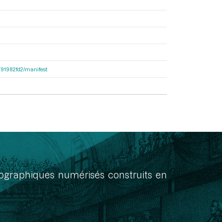
9791982fd2/manifest
onographiques numérisés construits en