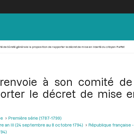
é de Sûreté générale la proposition de rapporter le décret de mise en liberté du citoyen Raffet
renvoie à son comité de
orter le décret de mise e
se
Première série (1787-1799)
e an III (24 septembre au 8 octobre 1794)
République française -
794)