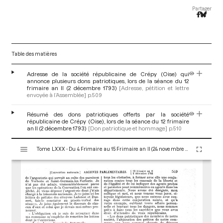
Partager
Table des matières
Adresse de la société républicaine de Crépy (Oise) qui
annonce plusieurs dons patriotiques, lors de la séance du 12
frimaire an II (2 décembre 1793)
[Adresse, pétition et lettre
envoyée à l’Assemblée]
p.509
Résumé des dons patriotiques offerts par la société
républicaine de Crépy (Oise), lors de la séance du 12 frimaire
an II (2 décembre 1793)
[Don patriotique et hommage]
p.510
V
Tome LXXX - Du 4 Frimaire au 15 Frimaire an II (24 novembre au 5 Décembre 1793)
i
s
u
a
l
i
s
e