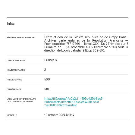
Infos
Lettre et don de la Société républicaine de Crépy. Dans :
RÉFÉRENCE BIBLIOGRAPHIQUE
Archives parlementaires de la Révolution Française —
Première série (1787-1799) — Tome LXXX - Du 4 Frimaire au 15
Frimaire an II (24 novembre au 5 Décembre 1793)
, sous la
direction de Lodoïs Lataste. 1912. pp. 509-510.
Français
LANGUE PRINCIPALE
2
NOMBRE DE PAGES
509
PREMIÈRE PAGE
510
DERNIÈRE PAGE
https://iiif.persee.fr/b0e2cf11-597c-427d-8ac7-
URI DU MANIFEST IIIF DU VOLUME
CONTENANT LE DOCUMENT
68bcc0acf13b/deff766b-e2ec-423b-8e2d-
12e38e836027/manifest
10 octobre 2024 à 18:14
MODIFIÉ LE