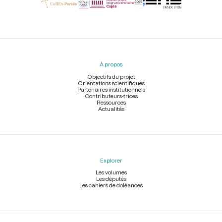
Menu
du
pied
À propos
de
page
Objectifs du projet
Orientations scientifiques
Partenaires institutionnels
Contributeurs-trices
Ressources
Actualités
Explorer
Les volumes
Les députés
Les cahiers de doléances