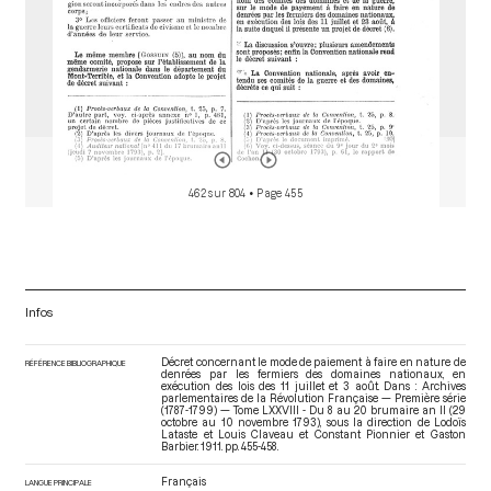
462 sur 804
• Page 455
Infos
Décret concernant le mode de paiement à faire en nature de
RÉFÉRENCE BIBLIOGRAPHIQUE
denrées par les fermiers des domaines nationaux, en
exécution des lois des 11 juillet et 3 août. Dans : Archives
parlementaires de la Révolution Française — Première série
(1787-1799) — Tome LXXVIII - Du 8 au 20 brumaire an II (29
octobre au 10 novembre 1793)
, sous la direction de Lodoïs
Lataste et Louis Claveau et Constant Pionnier et Gaston
Barbier. 1911. pp. 455-458.
Français
LANGUE PRINCIPALE