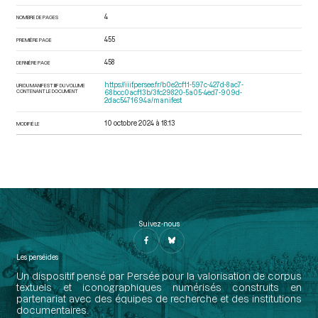
4
NOMBRE DE PAGES
455
PREMIÈRE PAGE
458
DERNIÈRE PAGE
https://iiif.persee.fr/b0e2cf11-597c-427d-8ac7-
URI DU MANIFEST IIIF DU VOLUME
CONTENANT LE DOCUMENT
68bcc0acf13b/3fc29820-5a05-4ed7-909d-
2dac5471694a/manifest
10 octobre 2024 à 18:13
MODIFIÉ LE
Suivez-nous
Les perséides
Un dispositif pensé par Persée pour la valorisation de corpus
textuels et iconographiques numérisés construits en
partenariat avec des équipes de recherche et des institutions
documentaires.