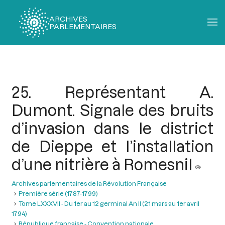
ARCHIVES
PARLEMENTAIRES
Fil
d'Ariane
25. Représentant A.
Dumont. Signale des bruits
d’invasion dans le district
de Dieppe et l’installation
d’une nitrière à Romesnil
Archives parlementaires de la Révolution Française
Première série (1787-1799)
Tome LXXXVII - Du 1er au 12 germinal An II (21 mars au 1er avril
1794)
République française - Convention nationale