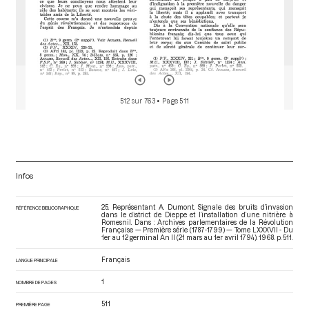
512 sur 763
• Page 511
Infos
25. Représentant A. Dumont. Signale des bruits d’invasion
RÉFÉRENCE BIBLIOGRAPHIQUE
dans le district de Dieppe et l’installation d’une nitrière à
Romesnil. Dans : Archives parlementaires de la Révolution
Française — Première série (1787-1799) — Tome LXXXVII - Du
1er au 12 germinal An II (21 mars au 1er avril 1794)
. 1968. p. 511.
Français
LANGUE PRINCIPALE
1
NOMBRE DE PAGES
511
PREMIÈRE PAGE