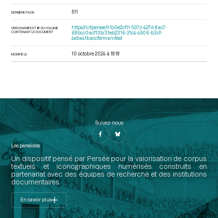
511
DERNIÈRE PAGE
https://iiif.persee.fr/b0e2cf11-597c-427d-8ac7-
URI DU MANIFEST IIIF DU VOLUME
CONTENANT LE DOCUMENT
68bcc0acf13b/31eb2316-21c4-4506-b3cf-
4eba41baccfe/manifest
10 octobre 2024 à 18:18
MODIFIÉ LE
Suivez-nous
Les perséides
Un dispositif pensé par Persée pour la valorisation de corpus
textuels et iconographiques numérisés construits en
partenariat avec des équipes de recherche et des institutions
documentaires.
En savoir plus