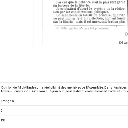
136 su
Opinion de M. d’Allarde sur la rééligibilité des membres de l’Assemblée. Dans : Archive
1799) — Tome XXVI - Du 12 mai au 5 juin 1791.
, sous la direction de Jérôme Mavidal et Emile 
Français
2
131