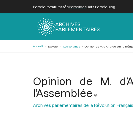
Persée
Portail Persée
Perséides
Data Persée
Blog
ARCHIVES
PARLEMENTAIRES
Fil
Accueil
Explorer
Les volumes
Opinion de M. d’Allarde sur la rééli
d'Ariane
Opinion de M. d’A
l’Assemblée
Archives parlementaires de la Révolution Françai