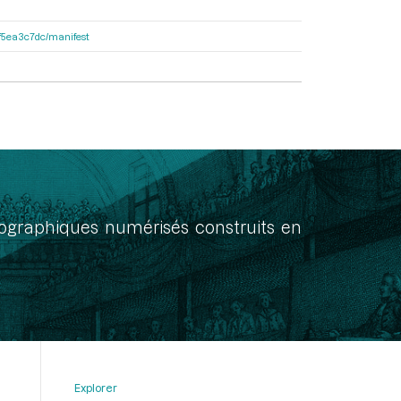
e6f5ea3c7dc/manifest
onographiques numérisés construits en
Explorer