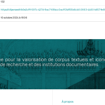
132
https://iiif.persee.fr/b0e2cf11-597c-427d-8ac7-68bcc0acf13b/f05b6cb0-2663-4460-b657-f
10 octobre 2024 à 18:06
ée pour la valorisation de corpus textuels et ic
de recherche et des institutions documentaires.
À propos