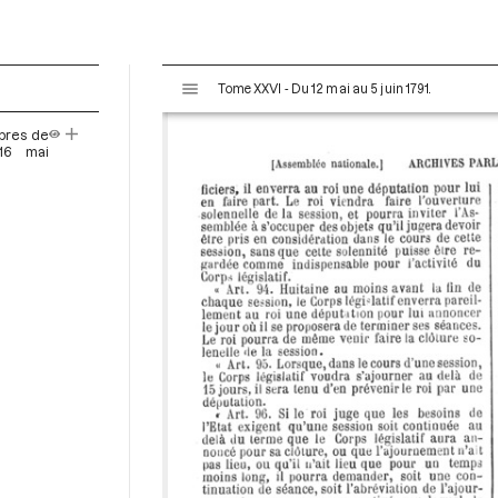
V
Tome XXVI - Du 12 mai au 5 juin 1791.
i
s
mbres de
u
16 mai
a
l
i
s
e
u
r
M
i
r
a
d
o
r