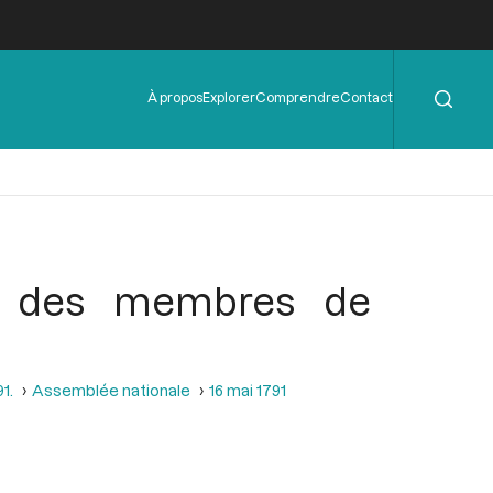
Rechercher
Menu
À propos
Explorer
Comprendre
Contact
de
l'en-
tête
ité des membres de
1.
Assemblée nationale
16 mai 1791