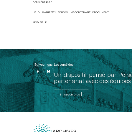
DERNIÈRE PAGE
URI DU MANIFEST IIIF DU VOLUME CONTENANT LE DOCUMENT
MODIFIÉ LE
Suivez-nous
Les perséides
Un dispositif pensé par Pers
partenariat avec des équipes 
En savoir plus
ARCHIVES