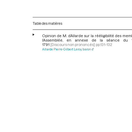
Table des matières
Opinion de M. d’Allarde sur la rééligibilité des me
l’Assemblée, en annexe de la séance du 
1791
[Discours non prononcés]
pp.131-132
Allarde Pierre-Gilbert Leroy, baron d'