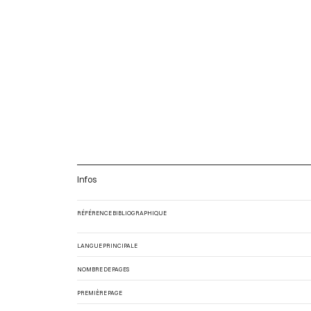
Infos
RÉFÉRENCE BIBLIOGRAPHIQUE
LANGUE PRINCIPALE
NOMBRE DE PAGES
PREMIÈRE PAGE