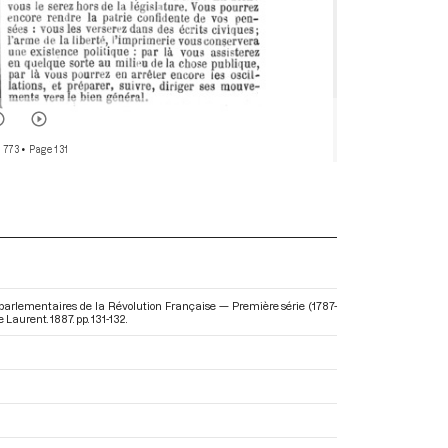
r 773
• Page 131
s parlementaires de la Révolution Française — Première série (1787-
Laurent. 1887. pp. 131-132.