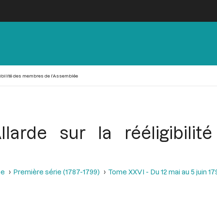
gibilité des membres de l’Assemblée
llarde sur la rééligibil
se
Première série (1787-1799)
Tome XXVI - Du 12 mai au 5 juin 179