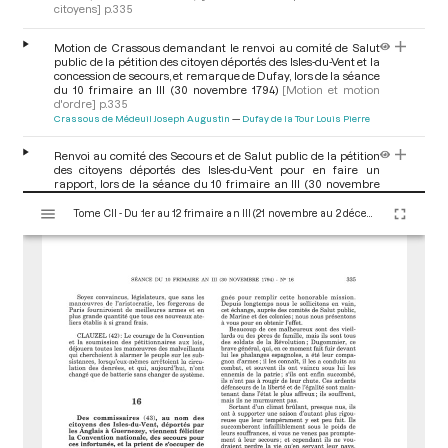
citoyens]
p.335
Motion de Crassous demandant le renvoi au comité de Salut
public de la pétition des citoyen déportés des Isles-du-Vent et la
concession de secours, et remarque de Dufay, lors de la séance
du 10 frimaire an III (30 novembre 1794)
[Motion et motion
d'ordre]
p.335
Crassous de Médeuil Joseph Augustin
Dufay de la Tour Louis Pierre
Renvoi au comité des Secours et de Salut public de la pétition
des citoyens déportés des Isles-du-Vent pour en faire un
rapport, lors de la séance du 10 frimaire an III (30 novembre
1794)
[Renvoi aux comités]
p.335
V
Tome CII - Du 1er au 12 frimaire an III (21 novembre au 2 décembre 1794)
i
s
u
a
l
i
s
e
u
r
M
i