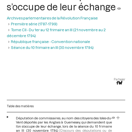
s’occupe de leur échange
Archives parlementaires de la Révolution Française
Première série (1787-1799)
Tome CII - Du 1er au 12 frimaire an III (21 novembre au 2
décembre 1794)
République française - Convention nationale
Séance du 10 frimaire an III (30 novembre 1794)
Partager
Table des matières
Députation de commissaires, au nom des citoyens des Isles-du-
Vent déportés par les Anglais à Guemesey, qui demandent que
l’on s’occupe de leur échange, lors de la séance du 10 frimaire
an III (30 novembre 1794)
[Discours des députations ou de