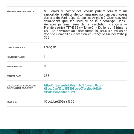
16. Renvoi au comité des Secours publics pour faire un
RÉFÉRENCE BIBLIOGRAPHIQUE
rapport, de la pétition des commissaires, au nom des citoyens
des Isles-du-Vent, déportés par les Anglais à Guemesey, qui
demandent que l’on s’occupe de leur échange. Dans :
Archives parlementaires de la Révolution Française —
Première série (1787-1799) — Tome CII - Du 1er au 12 frimaire
an III (21 novembre au 2 décembre 1794)
, sous la direction de
Corinne Gomez-Le Chevanton et Françoise Brunel. 2012. p.
335.
Français
LANGUE PRINCIPALE
1
NOMBRE DE PAGES
335
PREMIÈRE PAGE
335
DERNIÈRE PAGE
https://iiif.persee.fr/b0e2cf11-597c-427d-8ac7-
URI DU MANIFEST IIIF DU VOLUME
CONTENANT LE DOCUMENT
68bcc0acf13b/353598bc-e07b-4fbc-96b9-
d188fc31c6c3/manifest
10 octobre 2024 à 18:33
MODIFIÉ LE