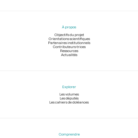
Menu
du
pied
À propos
de
page
Objectifs du projet
Orientations scientifiques
Partenaires institutionnels
Contributeurs-trices
Ressources
Actualités
Explorer
Les volumes
Les députés
Les cahiers de doléances
Comprendre