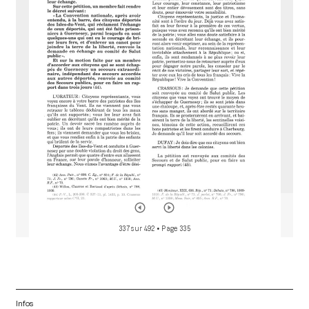
r
a
d
o
r
337 sur 492
• Page 335
Infos