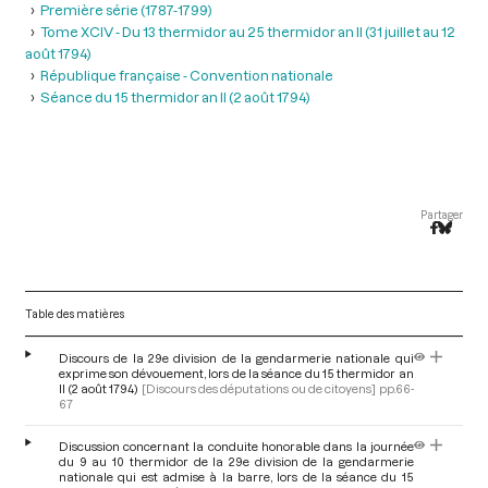
Première série (1787-1799)
Tome XCIV - Du 13 thermidor au 25 thermidor an II (31 juillet au 12
août 1794)
République française - Convention nationale
Séance du 15 thermidor an II (2 août 1794)
Partager
Table des matières
Discours de la 29e division de la gendarmerie nationale qui
exprime son dévouement, lors de la séance du 15 thermidor an
II (2 août 1794)
[Discours des députations ou de citoyens]
pp.66-
67
Discussion concernant la conduite honorable dans la journée
du 9 au 10 thermidor de la 29e division de la gendarmerie
nationale qui est admise à la barre, lors de la séance du 15