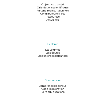
page
Objectifs du projet
Orientations scientifiques
Partenaires institutionnels
Contributeurs-trices
Ressources
Actualités
Explorer
Les volumes
Les députés
Les cahiers de doléances
Comprendre
Comprendre le corpus
Aide à l'exploration
Foire aux questions