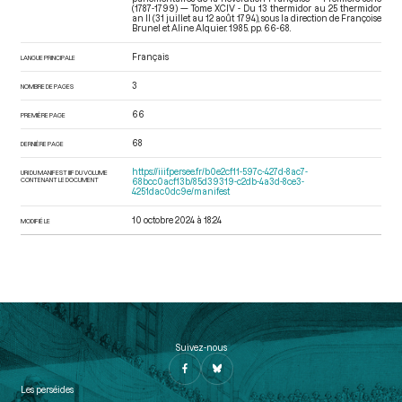
(1787-1799) — Tome XCIV - Du 13 thermidor au 25 thermidor
an II (31 juillet au 12 août 1794)
, sous la direction de Françoise
Brunel et Aline Alquier. 1985. pp. 66-68.
Français
LANGUE PRINCIPALE
3
NOMBRE DE PAGES
66
PREMIÈRE PAGE
68
DERNIÈRE PAGE
https://iiif.persee.fr/b0e2cf11-597c-427d-8ac7-
URI DU MANIFEST IIIF DU VOLUME
CONTENANT LE DOCUMENT
68bcc0acf13b/85d39319-c2db-4a3d-8ce3-
4251dac0dc9e/manifest
10 octobre 2024 à 18:24
MODIFIÉ LE
Suivez-nous
Les perséides