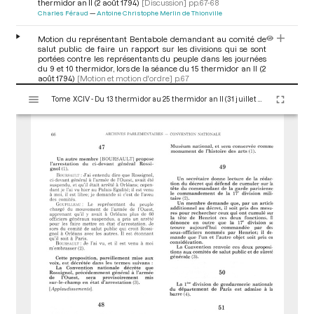
thermidor an II (2 août 1794)
[Discussion]
pp.67-68
Charles Féraud
Antoine Christophe Merlin de Thionville
Motion du représentant Bentabole demandant au comité de
salut public de faire un rapport sur les divisions qui se sont
portées contre les représentants du peuple dans les journées
du 9 et 10 thermidor, lors de la séance du 15 thermidor an II (2
août 1794)
[Motion et motion d'ordre]
p.67
V
Pierre Louis Bentabole
Tome XCIV - Du 13 thermidor au 25 thermidor an II (31 juillet au 12 août 1794)
i
Décret, proposé par le représentant Bentabole, chargeant le
s
comité de salut public de faire un rapport relatif aux divisions
u
qui ont eu l'audace de se porter contre un représentant du
a
peuple, lors de la séance du 15 thermidor an II (2 août 1794)
[Décret]
pp.67-68
l
Pierre Louis Bentabole
i
s
e
u
r
M
i
r
a
d
o