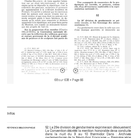
r
68 sur 638
• Page 66
Infos
52. La 29e division de gendarmerie exprime son dévouement.
RÉFÉRENCE BIBLIOGRAPHIQUE
La Convention décrète la mention honorable de sa conduite
dans la nuit du 9 au 10 thermidor. Dans : Archives
parlementaires de la Révolution Française — Première série