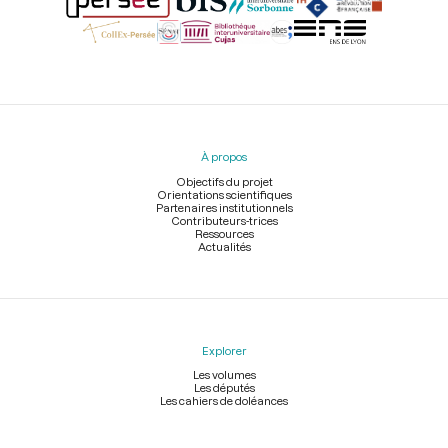
Menu
du
pied
À propos
de
page
Objectifs du projet
Orientations scientifiques
Partenaires institutionnels
Contributeurs-trices
Ressources
Actualités
Explorer
Les volumes
Les députés
Les cahiers de doléances