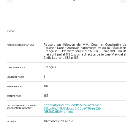
Infos
Rapport sur l'élection de MM. César et Constantin de
RÉFÉRENCE BIBLIOGRAPHIQUE
Faucher. Dans : Archives parlementaires de la Révolution
Française — Première série (1787-1799) — Tome XVI - Du 31
mai au 8 juillet 1790
, sous la direction de Jérôme Mavidal et
Emile Laurent. 1883. p. 167.
Français
LANGUE PRINCIPALE
1
NOMBRE DE PAGES
167
PREMIÈRE PAGE
167
DERNIÈRE PAGE
https://iiif.persee.fr/b0e2cf11-597c-427d-8ac7-
URI DU MANIFEST IIIF DU VOLUME
CONTENANT LE DOCUMENT
68bcc0acf13b/8fdccad6-60d4-436a-a328-
f8f821d22158/manifest
10 octobre 2024 à 17:55
MODIFIÉ LE