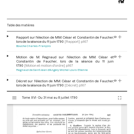
Table des matières
Rapport sur l'élection de MM. César et Constantin de Faucher,
lors de la séance du 11 juin 1790
[Rapport]
p.167
Bouche Charles-François
Motion de M. Regnaud sur l'élection de MM. César et
Constantin de Faucher, lors de la séance du 11 juin
1790
[Motion et motion d'ordre]
p.167
Regnaud de Saint-Jean d'Angely Michel Louis Etienne
Décret sur l'élection de MM. César et Constantin de Faucher,
lors de la séance du 11 juin 1790
[Décret]
p.167
V
Tome XVI - Du 31 mai au 8 juillet 1790
i
s
u
a
l
i
s