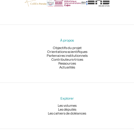
Menu
du
pied
À propos
de
page
Objectifs du projet
Orientations scientifiques
Partenaires institutionnels
Contributeurs-trices
Ressources
Actualités
Explorer
Les volumes
Les députés
Les cahiers de doléances