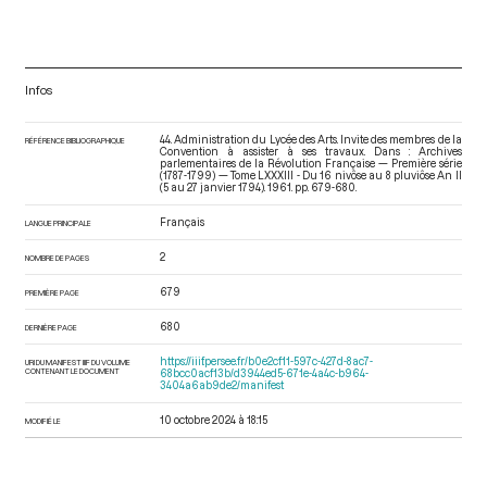
Infos
44. Administration du Lycée des Arts. Invite des membres de la
RÉFÉRENCE BIBLIOGRAPHIQUE
Convention à assister à ses travaux. Dans : Archives
parlementaires de la Révolution Française — Première série
(1787-1799) — Tome LXXXIII - Du 16 nivôse au 8 pluviôse An II
(5 au 27 janvier 1794)
. 1961. pp. 679-680.
Français
LANGUE PRINCIPALE
2
NOMBRE DE PAGES
679
PREMIÈRE PAGE
680
DERNIÈRE PAGE
https://iiif.persee.fr/b0e2cf11-597c-427d-8ac7-
URI DU MANIFEST IIIF DU VOLUME
CONTENANT LE DOCUMENT
68bcc0acf13b/d3944ed5-671e-4a4c-b964-
3404a6ab9de2/manifest
10 octobre 2024 à 18:15
MODIFIÉ LE