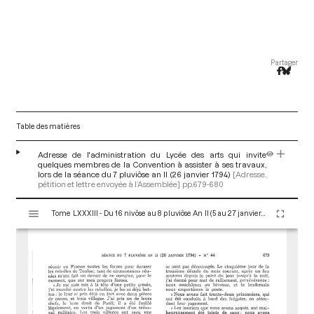
Partager
Table des matières
Adresse de l'administration du Lycée des arts qui invite
quelques membres de la Convention à assister à ses travaux,
lors de la séance du 7 pluviôse an II (26 janvier 1794)
[Adresse,
pétition et lettre envoyée à l’Assemblée]
pp.679-680
V
Tome LXXXIII - Du 16 nivôse au 8 pluviôse An II (5 au 27 janvier 1794)
i
s
u
a
l
i
s
e