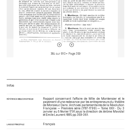
Le Couteulx de Canteleu Jean Barthélemy
Regnaud de Saint-Jean
d'Angély Michel Louis Etienne
Ajournement de la discussion d'un projet de décret du comité
de liquidation sur la direction générale de la liquidation, lors de
la séance du 21 janvier 1791
[Déroulement des séances]
p.361
364 sur 810
• Page 359
Infos
Rapport concernant l'affaire de Mlle de Montensier et le
RÉFÉRENCE BIBLIOGRAPHIQUE
payement d'une redevance par les entrepreneurs du théâtre
de Monsieur. Dans : Archives parlementaires de la Révolution
Française — Première série (1787-1799) — Tome XXII - Du 3
janvier au 5 février 1791
, sous la direction de Jérôme Mavidal
et Emile Laurent. 1885. pp. 359-361.
Français
LANGUE PRINCIPALE