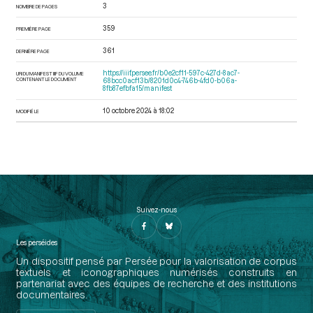
3
NOMBRE DE PAGES
359
PREMIÈRE PAGE
361
DERNIÈRE PAGE
https://iiif.persee.fr/b0e2cf11-597c-427d-8ac7-
URI DU MANIFEST IIIF DU VOLUME
CONTENANT LE DOCUMENT
68bcc0acf13b/8201d0c4-746b-4fd0-b06a-
8fb87efbfa15/manifest
10 octobre 2024 à 18:02
MODIFIÉ LE
Suivez-nous
Les perséides
Un dispositif pensé par Persée pour la valorisation de corpus
textuels et iconographiques numérisés construits en
partenariat avec des équipes de recherche et des institutions
documentaires.