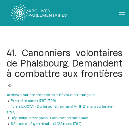
ARCHIVES
PARLEMENTAIRES
Fil
d'Ariane
41. Canonniers volontaires
de Phalsbourg. Demandent
à combattre aux frontières
Archives parlementaires de la Révolution Française
Première série (1787-1799)
Tome LXXXVII - Du 1er au 12 germinal An II (21 mars au 1er avril
1794)
République française - Convention nationale
Séance du 2 germinal an II (22 mars 1794)