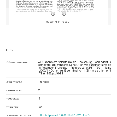
92 sur 763
• Page 91
Infos
41. Canonniers volontaires de Phalsbourg. Demandent à
RÉFÉRENCE BIBLIOGRAPHIQUE
combattre aux frontières. Dans : Archives parlementaires de
la Révolution Française — Première série (1787-1799) — Tome
LXXXVII - Du 1er au 12 germinal An II (21 mars au 1er avril
1794)
. 1968. pp. 91-92.
Français
LANGUE PRINCIPALE
2
NOMBRE DE PAGES
91
PREMIÈRE PAGE
92
DERNIÈRE PAGE
https://iiif.persee.fr/b0e2cf11-597c-427d-8ac7-
URI DU MANIFEST IIIF DU VOLUME