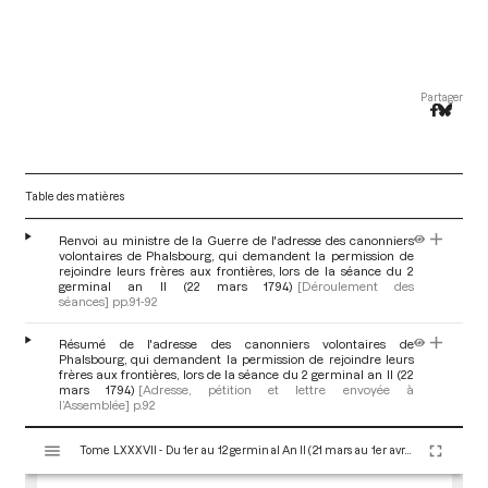
Partager
Table des matières
Renvoi au ministre de la Guerre de l'adresse des canonniers
volontaires de Phalsbourg, qui demandent la permission de
rejoindre leurs frères aux frontières, lors de la séance du 2
germinal an II (22 mars 1794)
[Déroulement des
séances]
pp.91-92
Résumé de l'adresse des canonniers volontaires de
Phalsbourg, qui demandent la permission de rejoindre leurs
frères aux frontières, lors de la séance du 2 germinal an II (22
mars 1794)
[Adresse, pétition et lettre envoyée à
l’Assemblée]
p.92
V
Tome LXXXVII - Du 1er au 12 germinal An II (21 mars au 1er avril 1794)
i
s