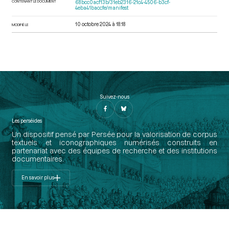
CONTENANT LE DOCUMENT
68bcc0acf13b/31eb2316-21c4-4506-b3cf-
4eba41baccfe/manifest
10 octobre 2024 à 18:18
MODIFIÉ LE
Suivez-nous
Les perséides
Un dispositif pensé par Persée pour la valorisation de corpus
textuels et iconographiques numérisés construits en
partenariat avec des équipes de recherche et des institutions
documentaires.
En savoir plus