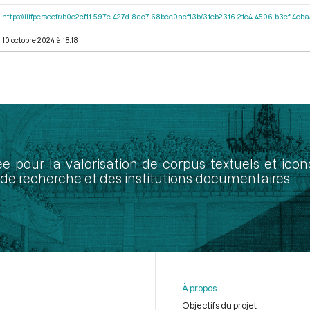
https://iiif.persee.fr/b0e2cf11-597c-427d-8ac7-68bcc0acf13b/31eb2316-21c4-4506-b3cf-4eb
10 octobre 2024 à 18:18
ée pour la valorisation de corpus textuels et ic
de recherche et des institutions documentaires.
À propos
Objectifs du projet