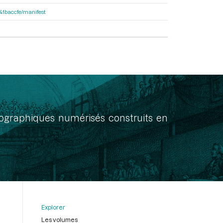
a41baccfe/manifest
onographiques numérisés construits en
Explorer
Les volumes