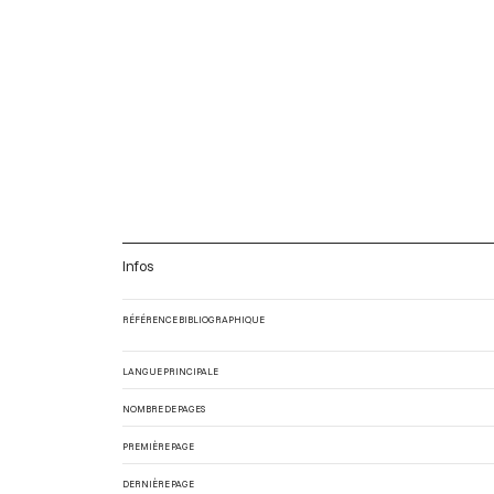
Infos
RÉFÉRENCE BIBLIOGRAPHIQUE
LANGUE PRINCIPALE
NOMBRE DE PAGES
PREMIÈRE PAGE
DERNIÈRE PAGE