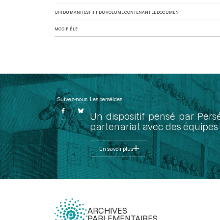
URI DU MANIFEST IIIF DU VOLUME CONTENANT LE DOCUMENT
MODIFIÉ LE
Suivez-nous
Les perséides
Un dispositif pensé par Pers
partenariat avec des équipes 
En savoir plus
ARCHIVES
PARLEMENTAIRES