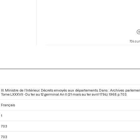
704 sur
III. Ministre de l’Intérieur. Décrets envoyés aux départements. Dans : Archives parlem
Tome LXXXVII - Du 1er au 12 germinal An II (21 mars au 1er avril 1794)
. 1968. p. 703.
Français
1
703
703