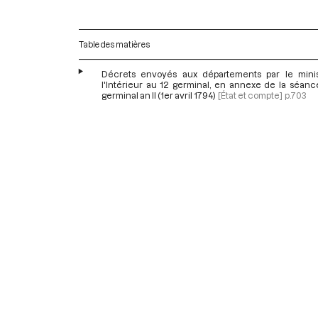
Table des matières
Décrets envoyés aux départements par le mini
l'Intérieur au 12 germinal, en annexe de la séanc
germinal an II (1er avril 1794)
[État et compte]
p.703