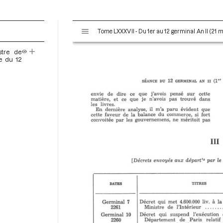
V
Tome LXXXVII - Du 1er au 12 germinal An II (21 m
i
s
stre de
u
e du 12
a
l
i
s
e
u
r
M
i
r
a
d
o
r