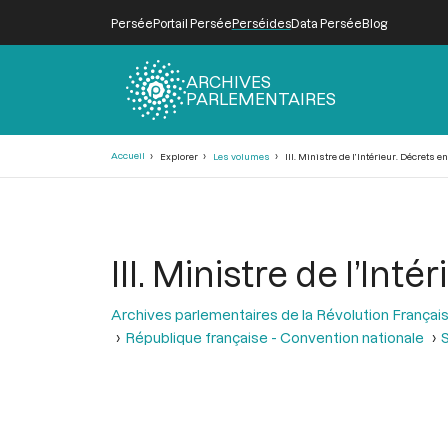
Persée
Portail Persée
Perséides
Data Persée
Blog
ARCHIVES
PARLEMENTAIRES
Fil
Accueil
Explorer
Les volumes
III. Ministre de l’Intérieur. Décrets
d'Ariane
III. Ministre de l’I
Archives parlementaires de la Révolution Françai
République française - Convention nationale
S