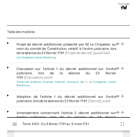
Partager
Table des matières
Projet de décret additionnel, présenté par M. Le Chapelier au
nom du comité de Constitution, relatif à l'ordre judiciaire, lors
de la séance du 23 février 1791
[Projet de décret]
pp.447-449
Le Chapelier Isaac René Guy
Discussion sur l'article 1 du décret additionnel sur l'ordre
judiciaire, lors de la séance du 23 février
1791
[Discussion]
p.449
Folleville Antoine Charles Gabriel, marquis de
Le Chapelier Isaac
René Guy
Adoption de l'article 1 du décret additionnel sur l'ordre
judiciaire, lors de la séance du 23 février 1791
[Décret]
p.449
Amendement concernant l'article 2 décret additionnel sur
l'ordre judiciaire, lors de la séance du 23 février
V
1791
[Amendement]
p.449
Tome XXIII - Du 6 février 1791 au 9 mars 1791
i
Le Chapelier Isaac René Guy
Legrand Jérome
s