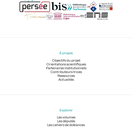
Menu
du
pied
À propos
de
page
Objectifs du projet
Orientations scientifiques
Partenaires institutionnels
Contributeurs-trices
Ressources
Actualités
Explorer
Les volumes
Les députés
Les cahiers de doléances