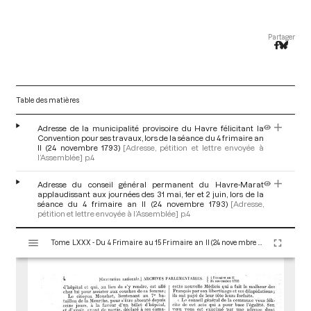
Partager
Table des matières
Adresse de la municipalité provisoire du Havre félicitant la
Convention pour ses travaux, lors de la séance du 4 frimaire an
II (24 novembre 1793)
[Adresse, pétition et lettre envoyée à
l’Assemblée]
p.4
Adresse du conseil général permanent du Havre-Marat
applaudissant aux journées des 31 mai, 1er et 2 juin, lors de la
séance du 4 frimaire an II (24 novembre 1793)
[Adresse,
pétition et lettre envoyée à l’Assemblée]
p.4
V
Tome LXXX - Du 4 Frimaire au 15 Frimaire an II (24 novembre au 5 Décembre 1793)
i
s
u
a
l