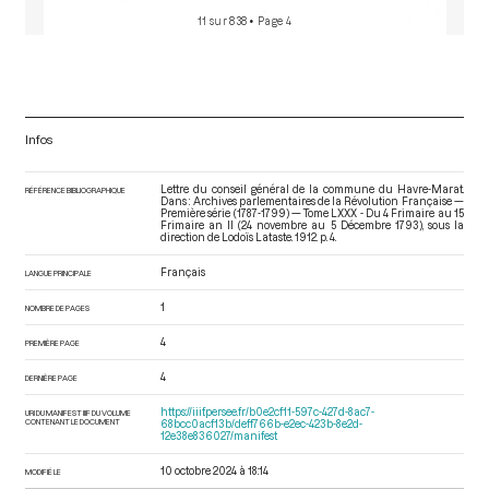
11 sur 838
• Page 4
Infos
Lettre du conseil général de la commune du Havre-Marat.
RÉFÉRENCE BIBLIOGRAPHIQUE
Dans : Archives parlementaires de la Révolution Française —
Première série (1787-1799) — Tome LXXX - Du 4 Frimaire au 15
Frimaire an II (24 novembre au 5 Décembre 1793)
, sous la
direction de Lodoïs Lataste. 1912. p. 4.
Français
LANGUE PRINCIPALE
1
NOMBRE DE PAGES
4
PREMIÈRE PAGE
4
DERNIÈRE PAGE
https://iiif.persee.fr/b0e2cf11-597c-427d-8ac7-
URI DU MANIFEST IIIF DU VOLUME
CONTENANT LE DOCUMENT
68bcc0acf13b/deff766b-e2ec-423b-8e2d-
12e38e836027/manifest
10 octobre 2024 à 18:14
MODIFIÉ LE