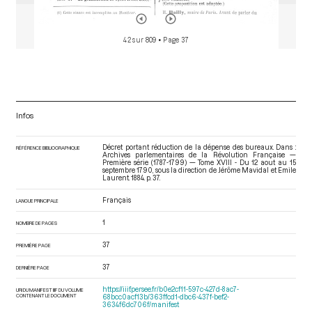
42 sur 809
• Page 37
Infos
Décret portant réduction de la dépense des bureaux. Dans :
RÉFÉRENCE BIBLIOGRAPHIQUE
Archives parlementaires de la Révolution Française —
Première série (1787-1799) — Tome XVIII - Du 12 aout au 15
septembre 1790
, sous la direction de Jérôme Mavidal et Emile
Laurent. 1884. p. 37.
Français
LANGUE PRINCIPALE
1
NOMBRE DE PAGES
37
PREMIÈRE PAGE
37
DERNIÈRE PAGE
https://iiif.persee.fr/b0e2cf11-597c-427d-8ac7-
URI DU MANIFEST IIIF DU VOLUME
CONTENANT LE DOCUMENT
68bcc0acf13b/363ffcd1-dbc6-437f-bef2-
3634f6dc706f/manifest