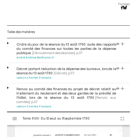
Partager
Table des matières
Ordre du jour de la séance du 13 août 1790 : suite des rapports
du comité des finances sur toutes les parties de la dépense
publique
[Déroulement des séances]
p.37
André Antoine Balthazar d'
Décret portant réduction de la dépense des bureaux, lors de la
séance du 13 août 1790
[Décret]
p.37
Lebrun Charles François
Renvoi au comité des finances du projet de décret relatif au
traitement du lieutenant et des deux gardes de la prévôté de
l'hôtel, lors de la séance du 13 août 1790
[Renvoi aux
comités]
p.37
Lebrun Charles François
V
Tome XVIII - Du 12 aout au 15 septembre 1790
i
s
u