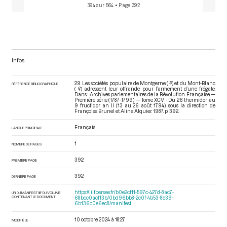
394 sur 564
• Page 392
Infos
29. Les sociétés populaire de Montgerne ( ?) et du Mont-Blanc
RÉFÉRENCE BIBLIOGRAPHIQUE
( ?) adressent leur offrande pour l’armement d’une frégate.
Dans : Archives parlementaires de la Révolution Française —
Première série (1787-1799) — Tome XCV - Du 26 thermidor au
9 fructidor an II (13 au 26 août 1794)
, sous la direction de
Françoise Brunel et Aline Alquier. 1987. p. 392.
Français
LANGUE PRINCIPALE
1
NOMBRE DE PAGES
392
PREMIÈRE PAGE
392
DERNIÈRE PAGE
https://iiif.persee.fr/b0e2cf11-597c-427d-8ac7-
URI DU MANIFEST IIIF DU VOLUME
CONTENANT LE DOCUMENT
68bcc0acf13b/0bd96bb8-2c0f-4b53-8e39-
6b136c0e6ec8/manifest
10 octobre 2024 à 18:27
MODIFIÉ LE