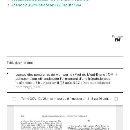
Séance du 6 fructidor an II (23 août 1794)
Partager
Table des matières
Les sociétés populaires de Montgerne ( ?) et du Mont-Blanc ( ?)
adressent leur offrande pour l’armement d’une frégate, lors de
la séance du 6 fructidor an II (23 août 1794)
[Don patriotique et
hommage]
p.392
V
Tome XCV - Du 26 thermidor au 9 fructidor an II (13 au 26 août 1794)
i
s
u
a
l
i