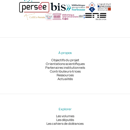
Menu
du
pied
À propos
de
page
Objectifs du projet
Orientations scientifiques
Partenaires institutionnels
Contributeurs-trices
Ressources
Actualités
Explorer
Les volumes
Les députés
Les cahiers de doléances