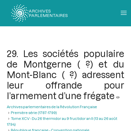
ARCHIVES
PARLEMENTAIRES
Fil
d'Ariane
29. Les sociétés populaire
de Montgerne ( ?) et du
Mont-Blanc ( ?) adressent
leur offrande pour
l’armement d’une frégate
Archives parlementaires de la Révolution Française
Première série (1787-1799)
Tome XCV - Du 26 thermidor au 9 fructidor an II (13 au 26 août
1794)
République française - Convention nationale