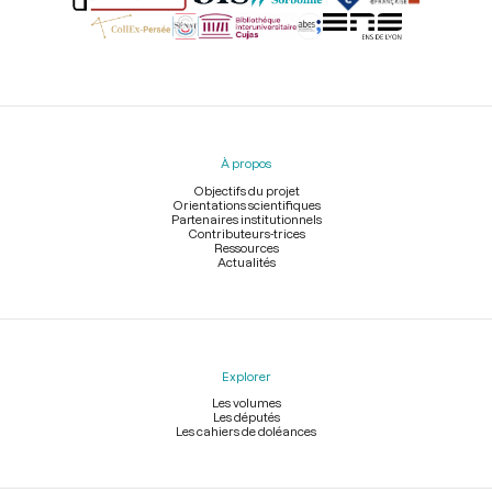
Menu
du
pied
À propos
de
page
Objectifs du projet
Orientations scientifiques
Partenaires institutionnels
Contributeurs-trices
Ressources
Actualités
Explorer
Les volumes
Les députés
Les cahiers de doléances