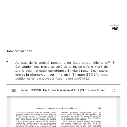
Partager
Table des matières
Adresse de la société populaire de Beaune, qui félicite la
Convention des mesures sévères et justes qu'elle vient de
prendre contre les conspirateurs et l'invite à rester à son poste,
lors de la séance du 11 germinal an II (31 mars 1794)
[Adresse,
pétition et lettre envoyée à l’Assemblée]
pp.621-622
V
Tome LXXXVII - Du 1er au 12 germinal An II (21 mars au 1er avril 1794)
i
s
u
a
l
i
s