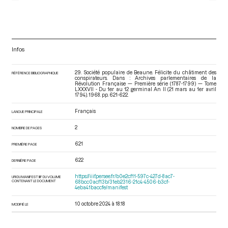
Infos
29. Société populaire de Beaune. Félicite du châtiment des
RÉFÉRENCE BIBLIOGRAPHIQUE
conspirateurs. Dans : Archives parlementaires de la
Révolution Française — Première série (1787-1799) — Tome
LXXXVII - Du 1er au 12 germinal An II (21 mars au 1er avril
1794)
. 1968. pp. 621-622.
Français
LANGUE PRINCIPALE
2
NOMBRE DE PAGES
621
PREMIÈRE PAGE
622
DERNIÈRE PAGE
https://iiif.persee.fr/b0e2cf11-597c-427d-8ac7-
URI DU MANIFEST IIIF DU VOLUME
CONTENANT LE DOCUMENT
68bcc0acf13b/31eb2316-21c4-4506-b3cf-
4eba41baccfe/manifest
10 octobre 2024 à 18:18
MODIFIÉ LE