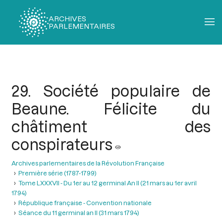
ARCHIVES
PARLEMENTAIRES
Fil
d'Ariane
29. Société populaire de
Beaune. Félicite du
châtiment des
conspirateurs
Archives parlementaires de la Révolution Française
Première série (1787-1799)
Tome LXXXVII - Du 1er au 12 germinal An II (21 mars au 1er avril
1794)
République française - Convention nationale
Séance du 11 germinal an II (31 mars 1794)