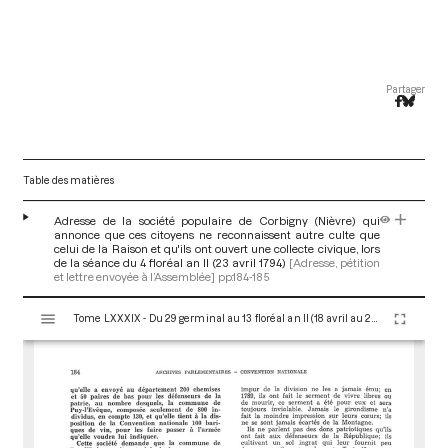
Partager
Table des matières
Adresse de la société populaire de Corbigny (Nièvre) qui
annonce que ces citoyens ne reconnaissent autre culte que
celui de la Raison et qu'ils ont ouvert une collecte civique, lors
de la séance du 4 floréal an II (23 avril 1794)
[Adresse, pétition
et lettre envoyée à l’Assemblée]
pp.184-185
V
Tome LXXXIX - Du 29 germinal au 13 floréal an II (18 avril au 2 mai 1794)
i
s
u
a
l
i
s