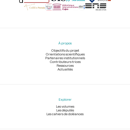
Menu
du
pied
À propos
de
page
Objectifs du projet
Orientations scientifiques
Partenaires institutionnels
Contributeurs-trices
Ressources
Actualités
Explorer
Les volumes
Les députés
Les cahiers de doléances