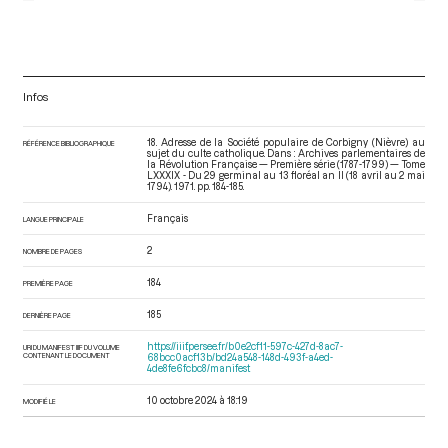
Infos
18. Adresse de la Société populaire de Corbigny (Nièvre) au
RÉFÉRENCE BIBLIOGRAPHIQUE
sujet du culte catholique. Dans : Archives parlementaires de
la Révolution Française — Première série (1787-1799) — Tome
LXXXIX - Du 29 germinal au 13 floréal an II (18 avril au 2 mai
1794)
. 1971. pp. 184-185.
Français
LANGUE PRINCIPALE
2
NOMBRE DE PAGES
184
PREMIÈRE PAGE
185
DERNIÈRE PAGE
https://iiif.persee.fr/b0e2cf11-597c-427d-8ac7-
URI DU MANIFEST IIIF DU VOLUME
CONTENANT LE DOCUMENT
68bcc0acf13b/bd24a548-148d-493f-a4ed-
4de8fe6fcbc8/manifest
10 octobre 2024 à 18:19
MODIFIÉ LE