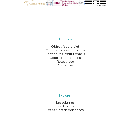
Menu
du
pied
À propos
de
page
Objectifs du projet
Orientations scientifiques
Partenaires institutionnels
Contributeurs-trices
Ressources
Actualités
Explorer
Les volumes
Les députés
Les cahiers de doléances