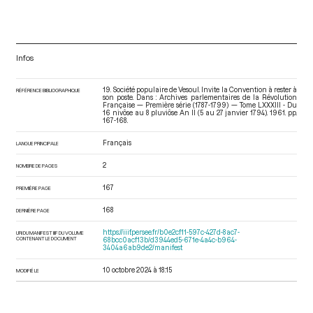
Infos
19. Société populaire de Vesoul. Invite la Convention à rester à
RÉFÉRENCE BIBLIOGRAPHIQUE
son poste. Dans : Archives parlementaires de la Révolution
Française — Première série (1787-1799) — Tome LXXXIII - Du
16 nivôse au 8 pluviôse An II (5 au 27 janvier 1794)
. 1961. pp.
167-168.
Français
LANGUE PRINCIPALE
2
NOMBRE DE PAGES
167
PREMIÈRE PAGE
168
DERNIÈRE PAGE
https://iiif.persee.fr/b0e2cf11-597c-427d-8ac7-
URI DU MANIFEST IIIF DU VOLUME
CONTENANT LE DOCUMENT
68bcc0acf13b/d3944ed5-671e-4a4c-b964-
3404a6ab9de2/manifest
10 octobre 2024 à 18:15
MODIFIÉ LE