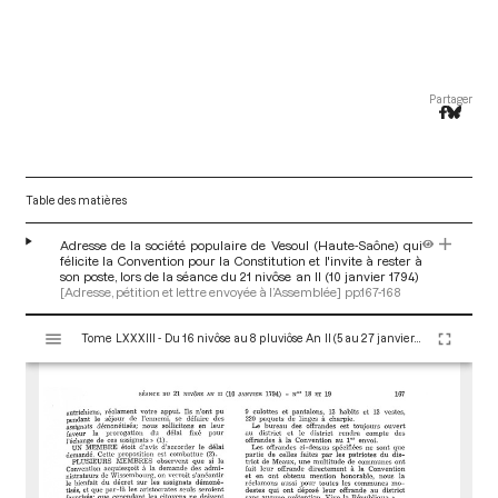
Partager
Table des matières
Adresse de la société populaire de Vesoul (Haute-Saône) qui
félicite la Convention pour la Constitution et l'invite à rester à
son poste, lors de la séance du 21 nivôse an II (10 janvier 1794)
[Adresse, pétition et lettre envoyée à l’Assemblée]
pp.167-168
V
Tome LXXXIII - Du 16 nivôse au 8 pluviôse An II (5 au 27 janvier 1794)
i
s
u
a
l
i
s
e