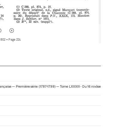
 802
• Page 224
ançaise — Première série (1787-1799) — Tome LXXXIII - Du 16 nivôse