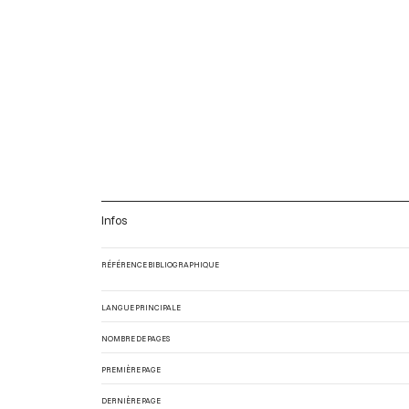
Infos
RÉFÉRENCE BIBLIOGRAPHIQUE
LANGUE PRINCIPALE
NOMBRE DE PAGES
PREMIÈRE PAGE
DERNIÈRE PAGE