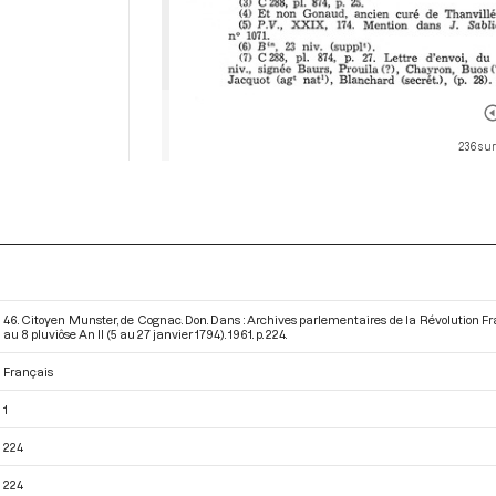
236 sur
46. Citoyen Munster, de Cognac. Don. Dans : Archives parlementaires de la Révolution Fr
au 8 pluviôse An II (5 au 27 janvier 1794)
. 1961. p. 224.
Français
1
224
224