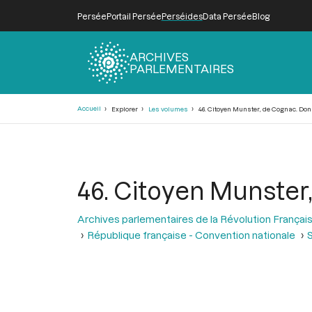
Persée
Portail Persée
Perséides
Data Persée
Blog
ARCHIVES
PARLEMENTAIRES
Fil
Accueil
Explorer
Les volumes
46. Citoyen Munster, de Cognac. Don
d'Ariane
46. Citoyen Munster
Archives parlementaires de la Révolution Françai
République française - Convention nationale
S