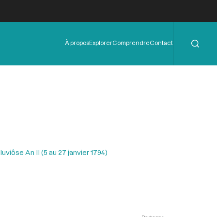
Rechercher
Menu
À propos
Explorer
Comprendre
Contact
de
l'en-
tête
uviôse An II (5 au 27 janvier 1794)