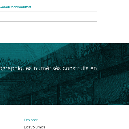
3404a6ab9de2/manifest
onographiques numérisés construits en
Explorer
Les volumes