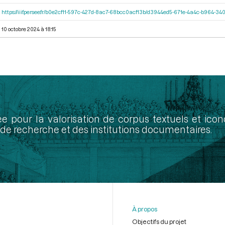
https://iiif.persee.fr/b0e2cf11-597c-427d-8ac7-68bcc0acf13b/d3944ed5-671e-4a4c-b964-
10 octobre 2024 à 18:15
ée pour la valorisation de corpus textuels et ic
de recherche et des institutions documentaires.
À propos
Objectifs du projet