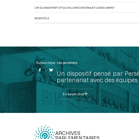
URI DU MANIFEST IIIF DU VOLUME CONTENANT LE DOCUMENT
MODIFIÉ LE
Suivez-nous
Les perséides
Un dispositif pensé par Pers
partenariat avec des équipes 
En savoir plus
ARCHIVES
PARLEMENTAIRES