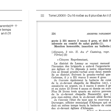
V
Tome LXXXIII - Du 16 nivôse au 8 pluviôse An II (
i
s
arente)
u
 le temps
a
n II (11
l
i
s
e
u
r
M
i
r
a
d
o
r