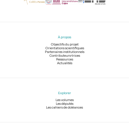
Menu
du
pied
À propos
de
page
Objectifs du projet
Orientations scientifiques
Partenaires institutionnels
Contributeurs-trices
Ressources
Actualités
Explorer
Les volumes
Les députés
Les cahiers de doléances