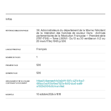
Infos
36. Administrateurs du département de la Marne. Félicitent
RÉFÉRENCE BIBLIOGRAPHIQUE
de la libération des hommes de couleur. Dans : Archives
parlementaires de la Révolution Française — Première série
(1787-1799) — Tome LXXXVI - Du 13 au 30 ventôse an II (3 au
20 mars 1794)
. 1965. p. 536.
Français
LANGUE PRINCIPALE
1
NOMBRE DE PAGES
536
PREMIÈRE PAGE
536
DERNIÈRE PAGE
https://iiif.persee.fr/b0e2cf11-597c-427d-8ac7-
URI DU MANIFEST IIIF DU VOLUME
CONTENANT LE DOCUMENT
68bcc0acf13b/6ea7523a-8d12-44a5-aa88-
a1929d996cfc/manifest
10 octobre 2024 à 18:18
MODIFIÉ LE