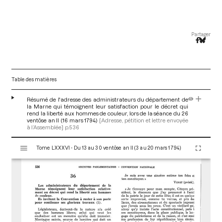
Partager
Table des matières
Résumé de l'adresse des administrateurs du département de
la Marne qui témoignent leur satisfaction pour le décret qui
rend la liberté aux hommes de couleur, lors de la séance du 26
ventôse an II (16 mars 1794)
[Adresse, pétition et lettre envoyée
à l’Assemblée]
p.536
V
Tome LXXXVI - Du 13 au 30 ventôse an II (3 au 20 mars 1794)
i
s
u
a
l
i
s
e