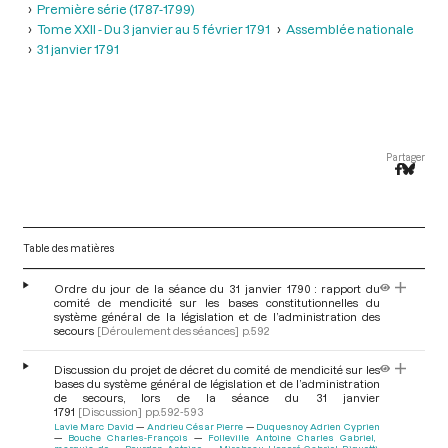
Première série (1787-1799)
Tome XXII - Du 3 janvier au 5 février 1791
Assemblée nationale
31 janvier 1791
Partager
Table des matières
Ordre du jour de la séance du 31 janvier 1790 : rapport du
comité de mendicité sur les bases constitutionnelles du
système général de la législation et de l’administration des
secours
[Déroulement des séances]
p.592
Discussion du projet de décret du comité de mendicité sur les
bases du système général de législation et de l’administration
de secours, lors de la séance du 31 janvier
1791
[Discussion]
pp.592-593
Lavie Marc David
Andrieu César Pierre
Duquesnoy Adrien Cyprien
Bouche Charles-François
Folleville Antoine Charles Gabriel,