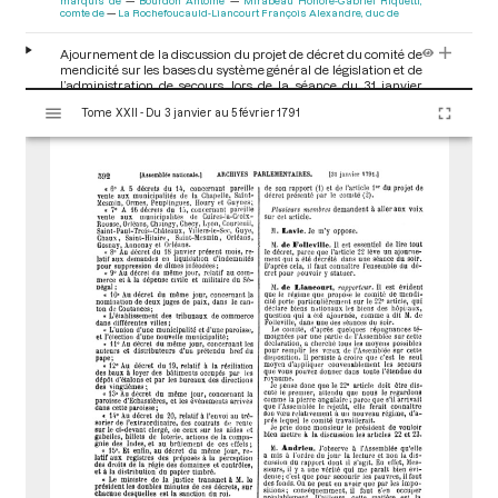
marquis de
Bourdon Antoine
Mirabeau Honoré-Gabriel Riquetti,
comte de
La Rochefoucauld-Liancourt François Alexandre, duc de
Ajournement de la discussion du projet de décret du comité de
mendicité sur les bases du système général de législation et de
l’administration de secours, lors de la séance du 31 janvier
V
1791
[Déroulement des séances]
p.593
Tome XXII - Du 3 janvier au 5 février 1791
i
Tracy Antoine Louis Claude Destutt, comte de
s
u
a
l
i
s
e
u
r
M
i
r
a
d
o
r