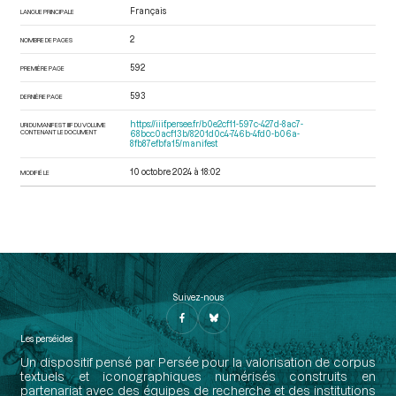
Français
LANGUE PRINCIPALE
2
NOMBRE DE PAGES
592
PREMIÈRE PAGE
593
DERNIÈRE PAGE
https://iiif.persee.fr/b0e2cf11-597c-427d-8ac7-
URI DU MANIFEST IIIF DU VOLUME
CONTENANT LE DOCUMENT
68bcc0acf13b/8201d0c4-746b-4fd0-b06a-
8fb87efbfa15/manifest
10 octobre 2024 à 18:02
MODIFIÉ LE
Suivez-nous
Les perséides
Un dispositif pensé par Persée pour la valorisation de corpus
textuels et iconographiques numérisés construits en
partenariat avec des équipes de recherche et des institutions