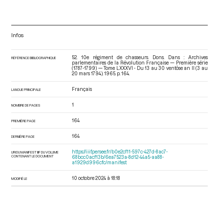
Infos
52. 10e régiment de chasseurs. Dons. Dans : Archives
RÉFÉRENCE BIBLIOGRAPHIQUE
parlementaires de la Révolution Française — Première série
(1787-1799) — Tome LXXXVI - Du 13 au 30 ventôse an II (3 au
20 mars 1794)
. 1965. p. 164.
Français
LANGUE PRINCIPALE
1
NOMBRE DE PAGES
164
PREMIÈRE PAGE
164
DERNIÈRE PAGE
https://iiif.persee.fr/b0e2cf11-597c-427d-8ac7-
URI DU MANIFEST IIIF DU VOLUME
CONTENANT LE DOCUMENT
68bcc0acf13b/6ea7523a-8d12-44a5-aa88-
a1929d996cfc/manifest
10 octobre 2024 à 18:18
MODIFIÉ LE