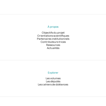
Menu
du
pied
À propos
de
page
Objectifs du projet
Orientations scientifiques
Partenaires institutionnels
Contributeurs-trices
Ressources
Actualités
Explorer
Les volumes
Les députés
Les cahiers de doléances