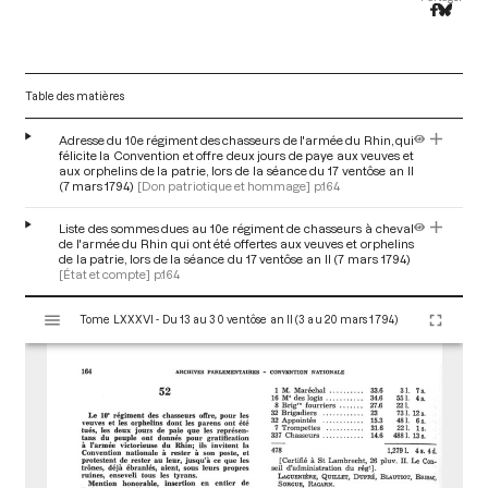
Table des matières
Adresse du 10e régiment des chasseurs de l'armée du Rhin, qui
félicite la Convention et offre deux jours de paye aux veuves et
aux orphelins de la patrie, lors de la séance du 17 ventôse an II
(7 mars 1794)
[Don patriotique et hommage]
p.164
Liste des sommes dues au 10e régiment de chasseurs à cheval
de l'armée du Rhin qui ont été offertes aux veuves et orphelins
de la patrie, lors de la séance du 17 ventôse an II (7 mars 1794)
[État et compte]
p.164
V
Tome LXXXVI - Du 13 au 30 ventôse an II (3 au 20 mars 1794)
i
s
u
a
l
i
s
e