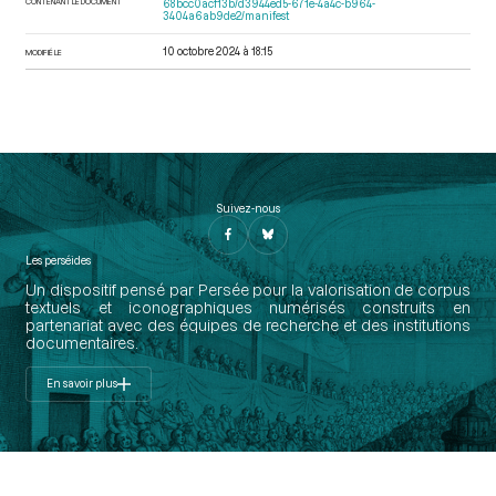
CONTENANT LE DOCUMENT
68bcc0acf13b/d3944ed5-671e-4a4c-b964-
3404a6ab9de2/manifest
10 octobre 2024 à 18:15
MODIFIÉ LE
Suivez-nous
Les perséides
Un dispositif pensé par Persée pour la valorisation de corpus
textuels et iconographiques numérisés construits en
partenariat avec des équipes de recherche et des institutions
documentaires.
En savoir plus