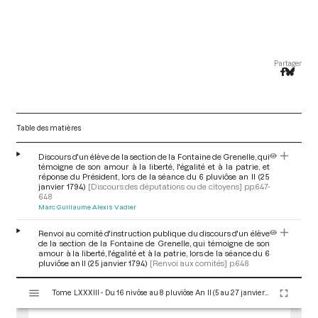
Partager
Table des matières
Discours d'un élève de la section de la Fontaine de Grenelle, qui
témoigne de son amour à la liberté, l'égalité et à la patrie, et
réponse du Président, lors de la séance du 6 pluviôse an II (25
janvier 1794)
[Discours des députations ou de citoyens]
pp.647-
648
Marc Guillaume Alexis Vadier
Renvoi au comité d'instruction publique du discours d'un élève
de la section de la Fontaine de Grenelle, qui témoigne de son
amour à la liberté, l'égalité et à la patrie, lors de la séance du 6
pluviôse an II (25 janvier 1794)
[Renvoi aux comités]
p.648
V
Tome LXXXIII - Du 16 nivôse au 8 pluviôse An II (5 au 27 janvier 1794)
i
s