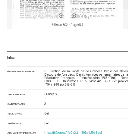
659 sur 802
• Page 647
Infos
66. Section de la Fontaine de Grenelle. Défilé des élèves.
RÉFÉRENCE BIBLIOGRAPHIQUE
Discours de l’un d’eux. Dans : Archives parlementaires de la
Révolution Française — Première série (1787-1799) — Tome
LXXXIII - Du 16 nivôse au 8 pluviôse An II (5 au 27 janvier
1794)
. 1961. pp. 647-648.
Français
LANGUE PRINCIPALE
2
NOMBRE DE PAGES
647
PREMIÈRE PAGE
648
DERNIÈRE PAGE
https://iiif.persee.fr/b0e2cf11-597c-427d-8ac7-
URI DU MANIFEST IIIF DU VOLUME