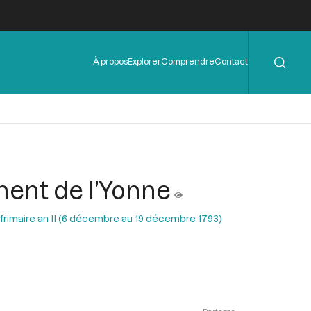
Rechercher
Menu
À propos
Explorer
Comprendre
Contact
de
l'en-
tête
ment de l’Yonne
 frimaire an II (6 décembre au 19 décembre 1793)