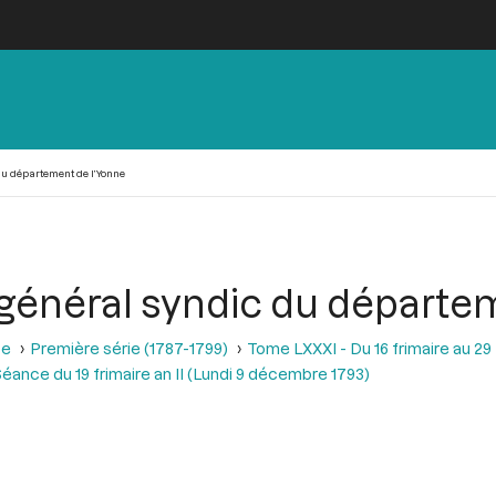
du département de l’Yonne
 général syndic du départe
se
Première série (1787-1799)
Tome LXXXI - Du 16 frimaire au 29
éance du 19 frimaire an II (Lundi 9 décembre 1793)