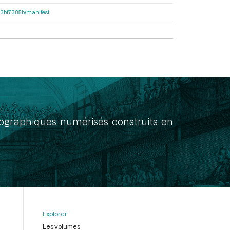
503bf7385b/manifest
onographiques numérisés construits en
Explorer
Les volumes