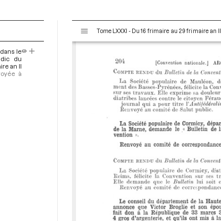
V
Tome LXXXI - Du 16 frimaire au 29 frimaire an 
i
s
dans le
u
ndic du
a
re an II
nvoyée à
l
i
s
e
u
r
M
i
r
a
d
o
r