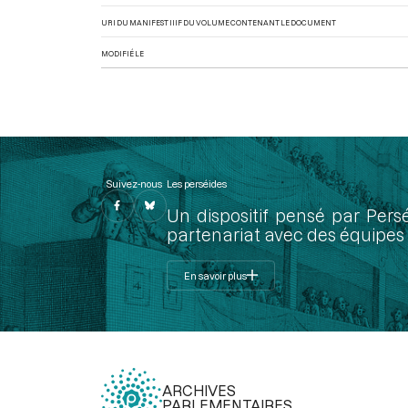
URI DU MANIFEST IIIF DU VOLUME CONTENANT LE DOCUMENT
MODIFIÉ LE
Suivez-nous
Les perséides
Un dispositif pensé par Pers
partenariat avec des équipes 
En savoir plus
ARCHIVES
PARLEMENTAIRES