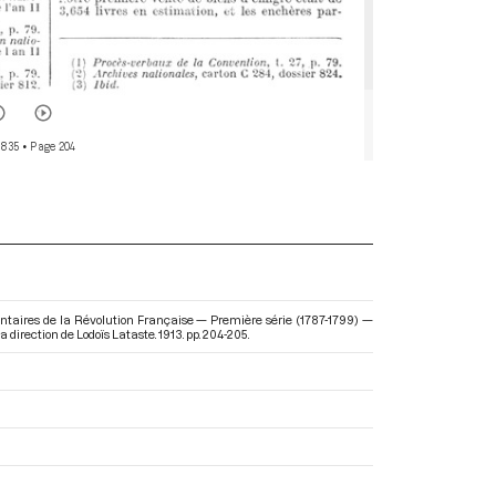
 835
• Page 204
ntaires de la Révolution Française — Première série (1787-1799) —
 la direction de Lodoïs Lataste. 1913. pp. 204-205.