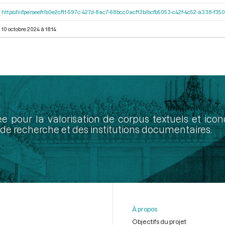
https://iiif.persee.fr/b0e2cf11-597c-427d-8ac7-68bcc0acf13b/bcfb5053-c42f-4c52-a338-f3
10 octobre 2024 à 18:14
ée pour la valorisation de corpus textuels et ic
de recherche et des institutions documentaires.
À propos
Objectifs du projet