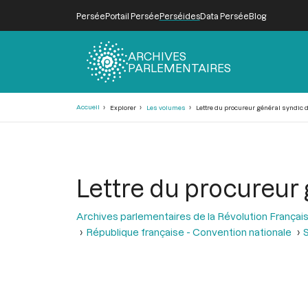
Persée
Portail Persée
Perséides
Data Persée
Blog
ARCHIVES
PARLEMENTAIRES
Fil
Accueil
Explorer
Les volumes
Lettre du procureur général syndic 
d'Ariane
Lettre du procureur
Archives parlementaires de la Révolution Françai
République française - Convention nationale
S