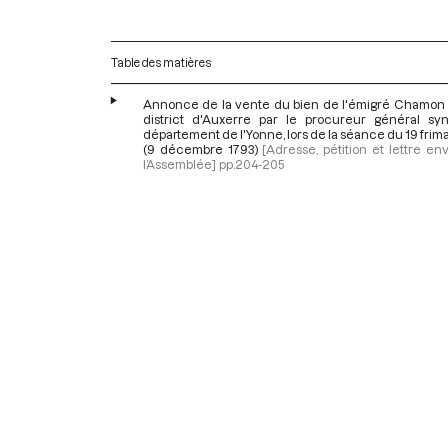
Table des matières
Annonce de la vente du bien de l'émigré Chamon 
district d'Auxerre par le procureur général sy
département de l'Yonne, lors de la séance du 19 frimai
(9 décembre 1793)
[Adresse, pétition et lettre e
l’Assemblée]
pp.204-205