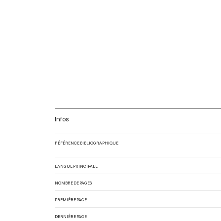
Infos
RÉFÉRENCE BIBLIOGRAPHIQUE
LANGUE PRINCIPALE
NOMBRE DE PAGES
PREMIÈRE PAGE
DERNIÈRE PAGE