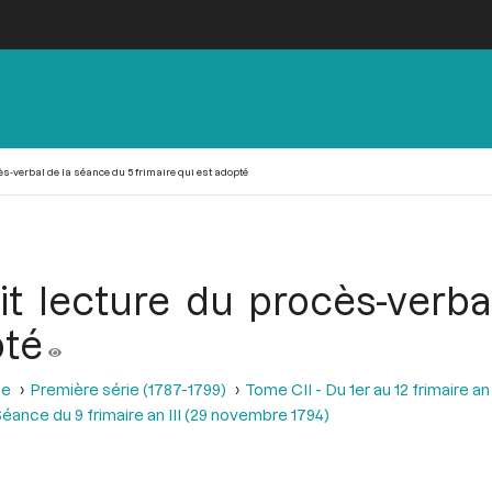
cès-verbal de la séance du 5 frimaire qui est adopté
ait lecture du procès-verb
pté
se
Première série (1787-1799)
Tome CII - Du 1er au 12 frimaire a
éance du 9 frimaire an III (29 novembre 1794)