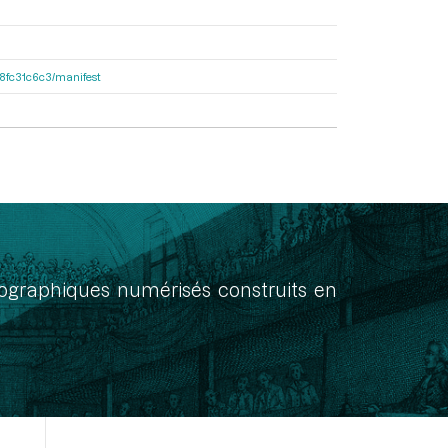
188fc31c6c3/manifest
onographiques numérisés construits en