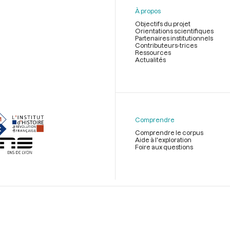
À propos
Objectifs du projet
Orientations scientifiques
Partenaires institutionnels
Contributeurs-trices
Ressources
Actualités
Menu
du
pied
de
Comprendre
page
Comprendre le corpus
Aide à l'exploration
Foire aux questions