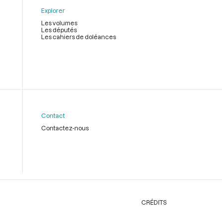
Explorer
Les volumes
Les députés
Les cahiers de doléances
Contact
Contactez-nous
CRÉDITS