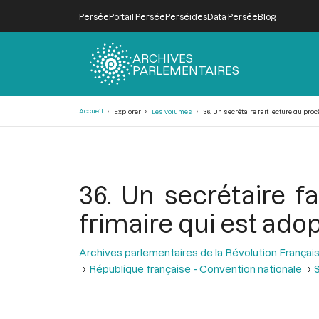
Persée
Portail Persée
Perséides
Data Persée
Blog
ARCHIVES
PARLEMENTAIRES
Fil
Accueil
Explorer
Les volumes
36. Un secrétaire fait lecture du pro
d'Ariane
36. Un secrétaire f
frimaire qui est ado
Archives parlementaires de la Révolution Françai
République française - Convention nationale
S