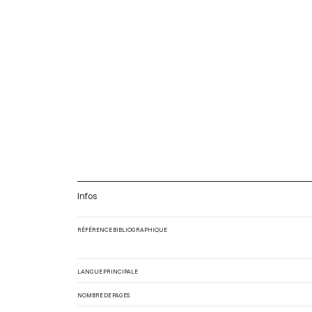
Infos
RÉFÉRENCE BIBLIOGRAPHIQUE
LANGUE PRINCIPALE
NOMBRE DE PAGES