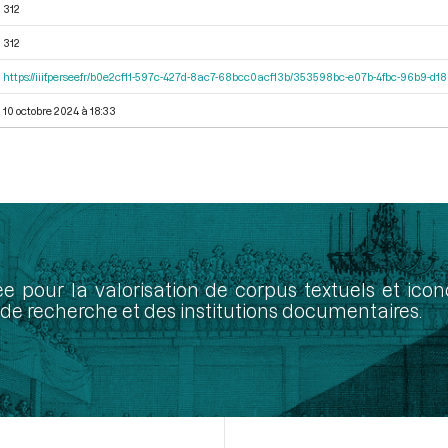
312
312
https://iiif.persee.fr/b0e2cf11-597c-427d-8ac7-68bcc0acf13b/353598bc-e07b-4fbc-96b9-d
10 octobre 2024 à 18:33
ée pour la valorisation de corpus textuels et ic
de recherche et des institutions documentaires.