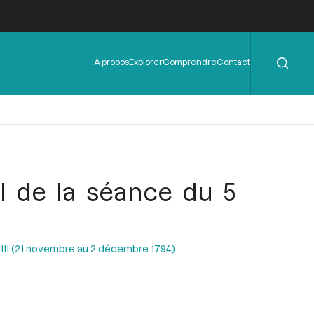
Rechercher
Menu
À propos
Explorer
Comprendre
Contact
de
l'en-
tête
al de la séance du 5
n III (21 novembre au 2 décembre 1794)