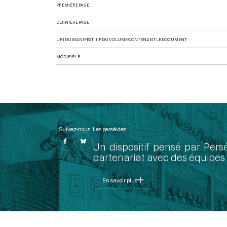
PREMIÈRE PAGE
DERNIÈRE PAGE
URI DU MANIFEST IIIF DU VOLUME CONTENANT LE DOCUMENT
MODIFIÉ LE
Suivez-nous
Les perséides
Un dispositif pensé par Pers
partenariat avec des équipes 
En savoir plus