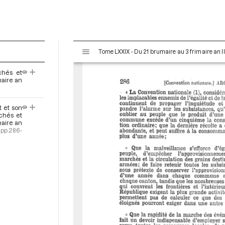
V
Tome LXXIX - Du 21 brumaire au 3 frimaire an I
i
s
chés et
u
maire an
a
l
t et son
i
chés et
s
maire an
e
pp.286-
u
r
M
i
r
a
d
o