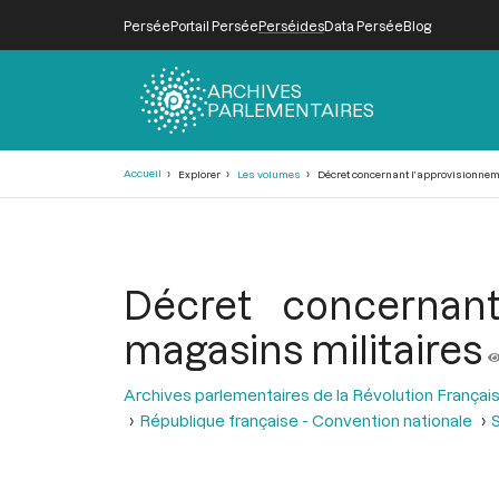
Persée
Portail Persée
Perséides
Data Persée
Blog
ARCHIVES
PARLEMENTAIRES
Fil
Accueil
Explorer
Les volumes
Décret concernant l’approvisionnem
d'Ariane
Décret concernan
magasins militaires
Archives parlementaires de la Révolution Françai
République française - Convention nationale
S