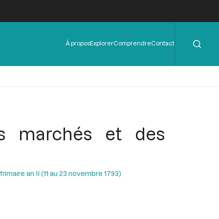
Rechercher
Menu
À propos
Explorer
Comprendre
Contact
de
l'en-
tête
es marchés et des
rimaire an II (11 au 23 novembre 1793)