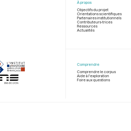
À propos
Objectifs du projet
Orientations scientifiques
Partenaires institutionnels
Contributeurs-trices
Ressources
Actualités
Menu
du
pied
de
Comprendre
page
Comprendre le corpus
Aide à l'exploration
Foire aux questions