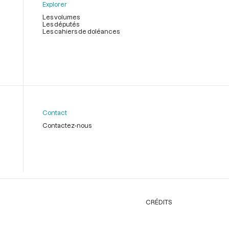
Explorer
Les volumes
Les députés
Les cahiers de doléances
Contact
Contactez-nous
CRÉDITS