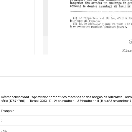
293 sur
Décret concernant l’approvisionnement des marchés et des magasins militaires. Dans 
série (1787-1799) — Tome LXXIX - Du 21 brumaire au 3 frimaire an II (11 au 23 novembre 1
Français
2
286