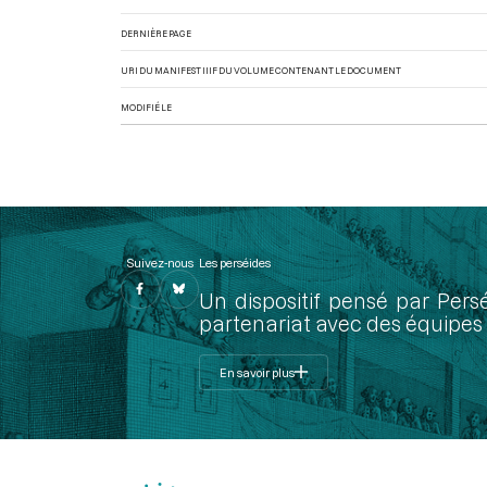
DERNIÈRE PAGE
URI DU MANIFEST IIIF DU VOLUME CONTENANT LE DOCUMENT
MODIFIÉ LE
Suivez-nous
Les perséides
Un dispositif pensé par Pers
partenariat avec des équipes 
En savoir plus