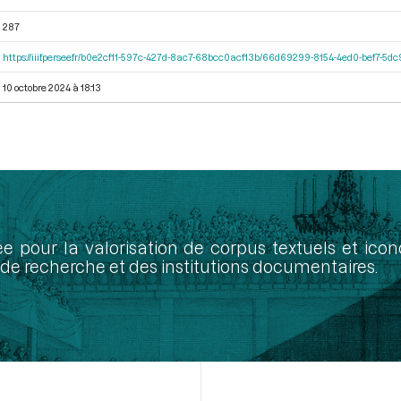
287
https://iiif.persee.fr/b0e2cf11-597c-427d-8ac7-68bcc0acf13b/66d69299-8154-4ed0-bef7-5
10 octobre 2024 à 18:13
ée pour la valorisation de corpus textuels et ic
de recherche et des institutions documentaires.