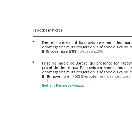
Table des matières
Décret concernant l’approvisionnement des mar
des magasins militaires, lors de la séance du 25 bru
II (15 novembre 1793)
[Décret]
p.286
Prise de parole de Barère, qui présente son rappor
projet de décret sur l’approvisionnement des mar
des magasins militaires, lors de la séance du 25 bru
II (15 novembre 1793)
[Déroulement des séances]
287
Bertrand Barrère de Vieuzac