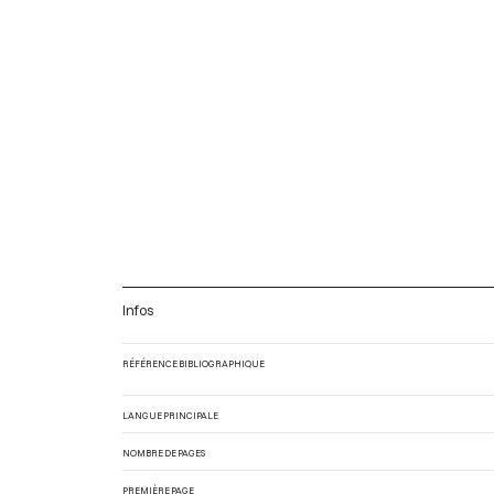
Infos
RÉFÉRENCE BIBLIOGRAPHIQUE
LANGUE PRINCIPALE
NOMBRE DE PAGES
PREMIÈRE PAGE