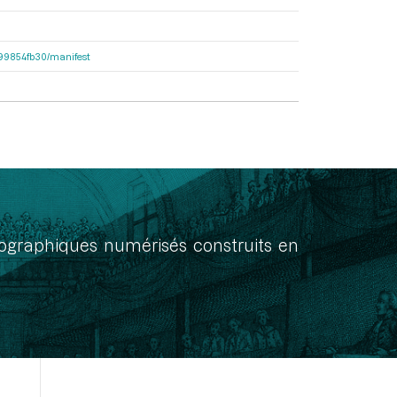
dc99854fb30/manifest
onographiques numérisés construits en