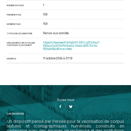
1
NOMBRE DE PAGES
159
PREMIÈRE PAGE
159
DERNIÈRE PAGE
Renvoi aux comités
TYPOLOGIE DOCUMENTAIRE
https://iiif.persee.fr/b0e2cf11-597c-427d-8ac7-
URI DU MANIFEST IIIF DU VOLUME
CONTENANT LE DOCUMENT
68bcc0acf13b/f1d1ce3a-9b4b-48f5-900e-
f551dd5f44f8/manifest
11 octobre 2024 à 07:19
MODIFIÉ LE
Suivez-nous
Les perséides
Un dispositif pensé par Persée pour la valorisation de corpus
textuels et iconographiques numérisés construits en
partenariat avec des équipes de recherche et des institutions