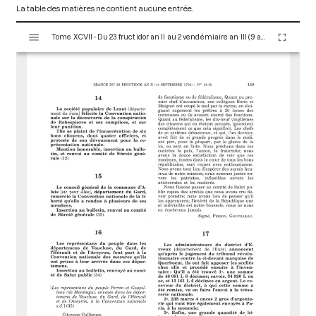
La table des matières ne contient aucune entrée.
V
Tome XCVII - Du 23 fructidor an II au 2 vendémiaire an III (9 au 23 septembre 1794)
i
s
u
a
l
i
s
e
u
r
M
i
r
a
d
o
r