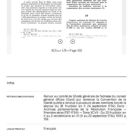
163 sur 476
• Page 159
Infos
Renvoi au comité de Sûreté générale de l'adresse du conseil
RÉFÉRENCE BIBLIOGRAPHIQUE
général d'Alais (Gard) qui remercie la Convention de la
liberté qu'elle a rendue à plusieurs de ses membres, lors de la
séance du 28 fructidor an II (14 septembre 1794). Dans :
Archives parlementaires de la Révolution Française —
Première série (1787-1799) — Tome XCVII - Du 23 fructidor an
II au 2 vendémiaire an III (9 au 23 septembre 1794)
. 1993. p.
159.
Français
LANGUE PRINCIPALE