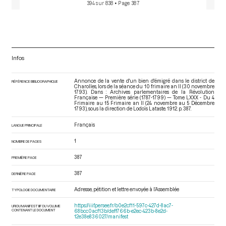
394 sur 838
• Page 387
Infos
Annonce de la vente d'un bien d'émigré dans le district de
RÉFÉRENCE BIBLIOGRAPHIQUE
Charolles, lors de la séance du 10 frimaire an II (30 novembre
1793). Dans : Archives parlementaires de la Révolution
Française — Première série (1787-1799) — Tome LXXX - Du 4
Frimaire au 15 Frimaire an II (24 novembre au 5 Décembre
1793)
, sous la direction de Lodoïs Lataste. 1912. p. 387.
Français
LANGUE PRINCIPALE
1
NOMBRE DE PAGES
387
PREMIÈRE PAGE
387
DERNIÈRE PAGE
Adresse, pétition et lettre envoyée à l’Assemblée
TYPOLOGIE DOCUMENTAIRE
https://iiif.persee.fr/b0e2cf11-597c-427d-8ac7-
URI DU MANIFEST IIIF DU VOLUME
CONTENANT LE DOCUMENT
68bcc0acf13b/deff766b-e2ec-423b-8e2d-
12e38e836027/manifest