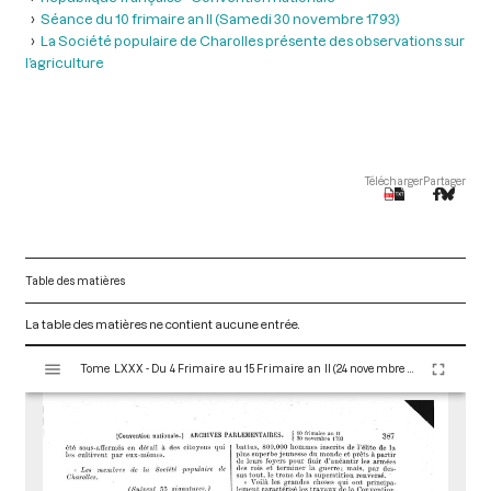
Séance du 10 frimaire an II (Samedi 30 novembre 1793)
La Société populaire de Charolles présente des observations sur
l’agriculture
Télécharger
Partager
Table des matières
La table des matières ne contient aucune entrée.
V
Tome LXXX - Du 4 Frimaire au 15 Frimaire an II (24 novembre au 5 Décembre 1793)
i
s
u
a
l
i