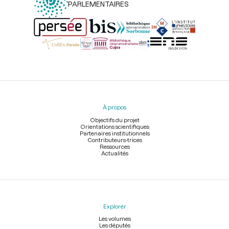
PARLEMENTAIRES
Menu
du
pied
À propos
de
page
Objectifs du projet
Orientations scientifiques
Partenaires institutionnels
Contributeurs-trices
Ressources
Actualités
Explorer
Les volumes
Les députés