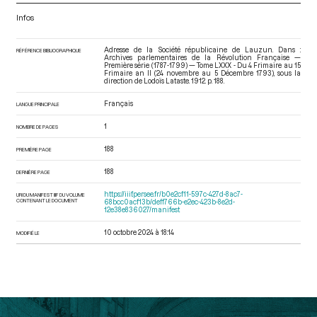
Infos
Adresse de la Société républicaine de Lauzun. Dans :
RÉFÉRENCE BIBLIOGRAPHIQUE
Archives parlementaires de la Révolution Française —
Première série (1787-1799) — Tome LXXX - Du 4 Frimaire au 15
Frimaire an II (24 novembre au 5 Décembre 1793)
, sous la
direction de Lodoïs Lataste. 1912. p. 188.
Français
LANGUE PRINCIPALE
1
NOMBRE DE PAGES
188
PREMIÈRE PAGE
188
DERNIÈRE PAGE
https://iiif.persee.fr/b0e2cf11-597c-427d-8ac7-
URI DU MANIFEST IIIF DU VOLUME
CONTENANT LE DOCUMENT
68bcc0acf13b/deff766b-e2ec-423b-8e2d-
12e38e836027/manifest
10 octobre 2024 à 18:14
MODIFIÉ LE