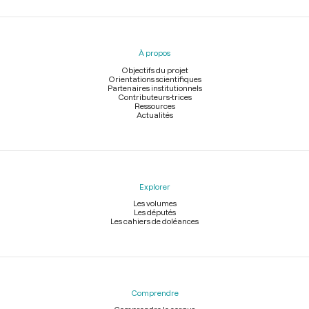
Menu
du
pied
À propos
de
page
Objectifs du projet
Orientations scientifiques
Partenaires institutionnels
Contributeurs-trices
Ressources
Actualités
Explorer
Les volumes
Les députés
Les cahiers de doléances
Comprendre