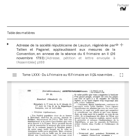
Partager
Table des matières
Adresse de la société républicaine de Lauzun, régénérée par
Tallien et Paganel, applaudissant aux mesures de la
Convention, en annexe de la séance du 6 frimaire an II (26
novembre 1793)
[Adresse, pétition et lettre envoyée à
l’Assemblée]
p.188
V
Tome LXXX - Du 4 Frimaire au 15 Frimaire an II (24 novembre au 5 Décembre 1793)
i
s
u
a
l
i
s
e
u
r
M