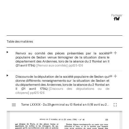
Partager
Table des matières
Renvoi au comité des pièces présentées par la société
populaire de Sedan venue témoigner de la situation dans le
département des Ardennes, lors de la séance du 2 floréal an II
(21 avril 1794)
[Renvoi aux comités]
pp.125-126
Discours de la députation de la société populaire de Sedan qui
donne différents renseignements sur la situation de Sedan et
du département des Ardennes, lors de la séance du 2 floréal an
II (21 avril 1794)
[Discours des députations ou de
citoyens]
pp.125-126
V
Tome LXXXIX - Du 29 germinal au 13 floréal an II (18 avril au 2 mai 1794)
i
s
u
a
l