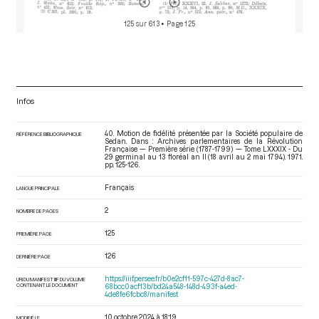
125 sur 613
• Page 125
Infos
40. Motion de fidélité présentée par la Société populaire de
RÉFÉRENCE BIBLIOGRAPHIQUE
Sedan. Dans : Archives parlementaires de la Révolution
Française — Première série (1787-1799) — Tome LXXXIX - Du
29 germinal au 13 floréal an II (18 avril au 2 mai 1794)
. 1971.
pp. 125-126.
Français
LANGUE PRINCIPALE
2
NOMBRE DE PAGES
125
PREMIÈRE PAGE
126
DERNIÈRE PAGE
https://iiif.persee.fr/b0e2cf11-597c-427d-8ac7-
URI DU MANIFEST IIIF DU VOLUME
CONTENANT LE DOCUMENT
68bcc0acf13b/bd24a548-148d-493f-a4ed-
4de8fe6fcbc8/manifest
10 octobre 2024 à 18:19
MODIFIÉ LE