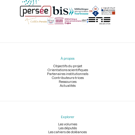
Menu
du
pied
À propos
de
page
Objectifs du projet
Orientations scientifiques
Partenaires institutionnels
Contributeurs-trices
Ressources
Actualités
Explorer
Les volumes
Les députés
Les cahiers de doléances