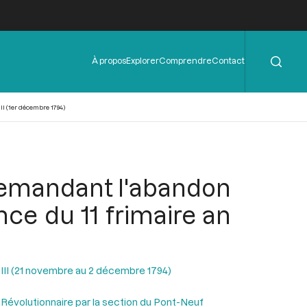
Rechercher
Menu
À propos
Explorer
Comprendre
Contact
de
l'en-
tête
I (1er décembre 1794)
 demandant l'abandon
nce du 11 frimaire an
n III (21 novembre au 2 décembre 1794)
 Révolutionnaire par la section du Pont-Neuf