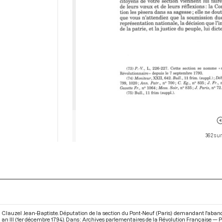
362 sur
Clauzel Jean-Baptiste. Députation de la section du Pont-Neuf (Paris) demandant l'abando
an III (1er décembre 1794). Dans : Archives parlementaires de la Révolution Française — Pre