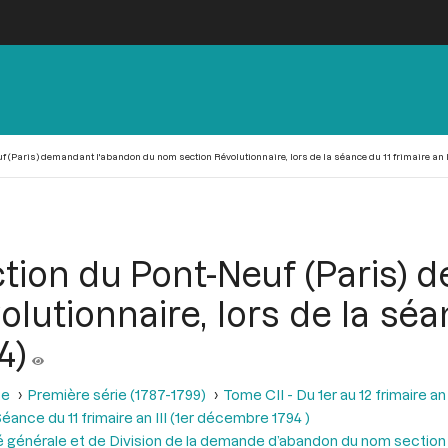
f (Paris) demandant l'abandon du nom section Révolutionnaire, lors de la séance du 11 frimaire an II
ction du Pont-Neuf (Paris)
utionnaire, lors de la séa
4)
se
Première série (1787-1799)
Tome CII - Du 1er au 12 frimaire a
éance du 11 frimaire an III (1er décembre 1794 )
té générale et de Division de la demande d’abandon du nom section