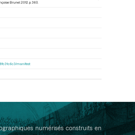
oise Brunel. 2012. p. 360.
188fc31c6c3/manifest
onographiques numérisés construits en