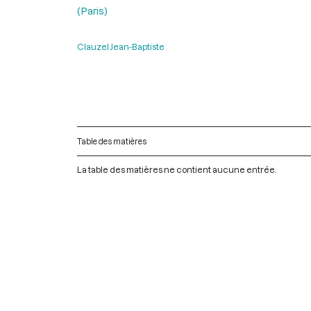
(Paris)
Clauzel Jean-Baptiste
Table des matières
La table des matières ne contient aucune entrée.