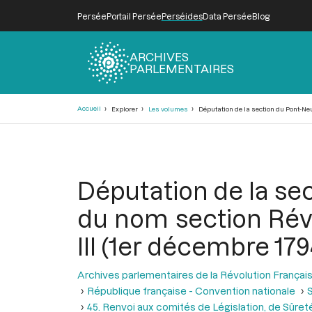
Persée
Portail Persée
Perséides
Data Persée
Blog
ARCHIVES
PARLEMENTAIRES
Fil
Accueil
Explorer
Les volumes
Députation de la section du Pont-Neu
d'Ariane
Députation de la se
du nom section Révol
III (1er décembre 179
Archives parlementaires de la Révolution Françai
République française - Convention nationale
S
45. Renvoi aux comités de Législation, de Sûre