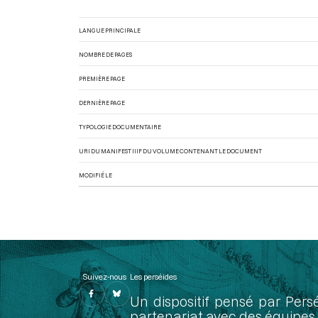
LANGUE PRINCIPALE
NOMBRE DE PAGES
PREMIÈRE PAGE
DERNIÈRE PAGE
TYPOLOGIE DOCUMENTAIRE
URI DU MANIFEST IIIF DU VOLUME CONTENANT LE DOCUMENT
MODIFIÉ LE
Suivez-nous
Les perséides
Un dispositif pensé par Pers
partenariat avec des équipes 