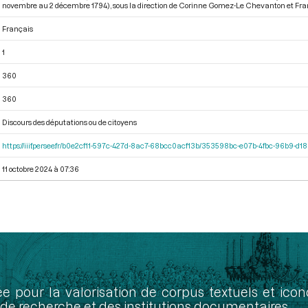
novembre au 2 décembre 1794)
, sous la direction de Corinne Gomez-Le Chevanton et Franç
Français
1
360
360
Discours des députations ou de citoyens
https://iiif.persee.fr/b0e2cf11-597c-427d-8ac7-68bcc0acf13b/353598bc-e07b-4fbc-96b9-d
11 octobre 2024 à 07:36
ée pour la valorisation de corpus textuels et ic
de recherche et des institutions documentaires.