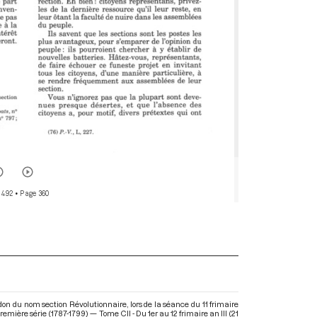
 492
• Page 360
n du nom section Révolutionnaire, lors de la séance du 11 frimaire
mière série (1787-1799) — Tome CII - Du 1er au 12 frimaire an III (21