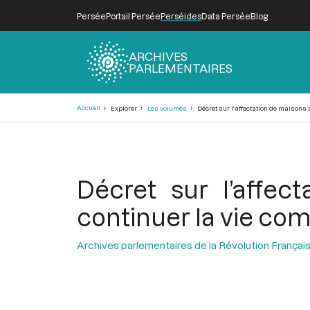
Persée
Portail Persée
Perséides
Data Persée
Blog
ARCHIVES
PARLEMENTAIRES
Fil
Accueil
Explorer
Les volumes
Décret sur l’affectation de maisons 
d'Ariane
Décret sur l’affec
continuer la vie c
Archives parlementaires de la Révolution Françai