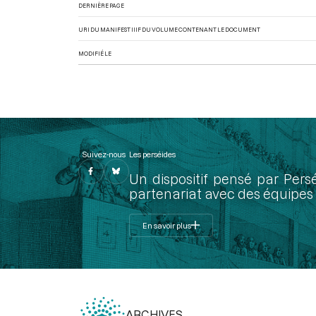
DERNIÈRE PAGE
URI DU MANIFEST IIIF DU VOLUME CONTENANT LE DOCUMENT
MODIFIÉ LE
Suivez-nous
Les perséides
Un dispositif pensé par Pers
partenariat avec des équipes 
En savoir plus
ARCHIVES