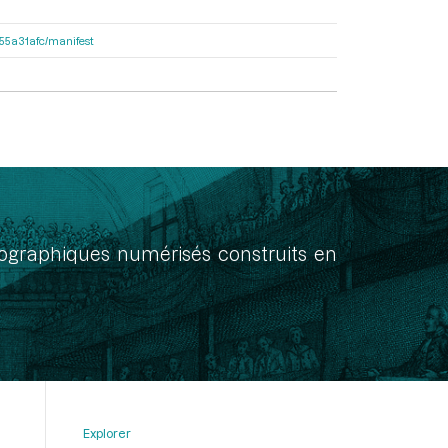
2155a31afc/manifest
onographiques numérisés construits en
Explorer