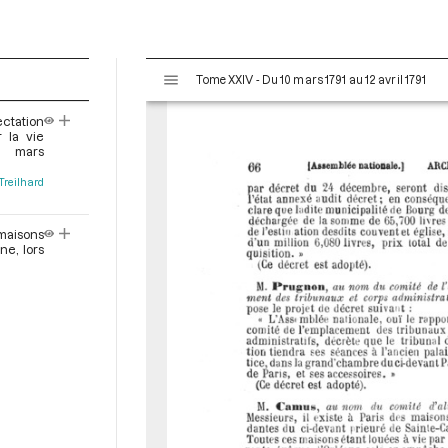
V
Tome XXIV - Du 10 mars 1791 au 12 avril 1791
i
s
ectation
u
 la vie
a
 mars
l
Treilhard
i
s
e
maisons
ne, lors
u
r
M
i
r
a
d
o
r