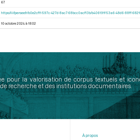
67
https://iiif.persee.fr/b0e2cf11-597c-427d-8ac7-68bcc0acf13b/b406191f-53a6-48d6-88ff-68
10 octobre 2024 à 18:02
ée pour la valorisation de corpus textuels et ic
de recherche et des institutions documentaires.
À propos