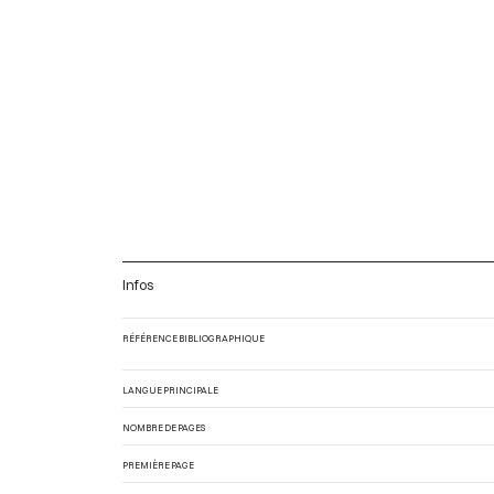
Infos
RÉFÉRENCE BIBLIOGRAPHIQUE
LANGUE PRINCIPALE
NOMBRE DE PAGES
PREMIÈRE PAGE