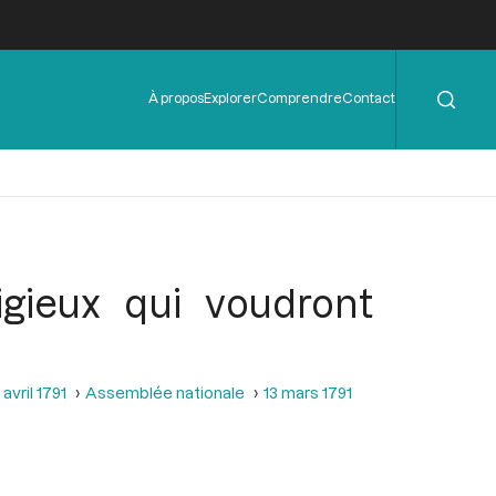
Rechercher
Menu
À propos
Explorer
Comprendre
Contact
de
l'en-
tête
igieux qui voudront
avril 1791
Assemblée nationale
13 mars 1791