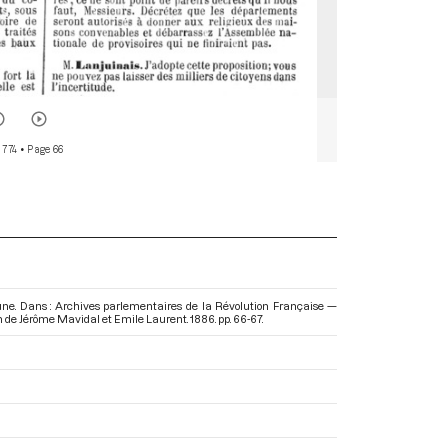
 774
• Page 66
une. Dans : Archives parlementaires de la Révolution Française —
ion de Jérôme Mavidal et Emile Laurent. 1886. pp. 66-67.