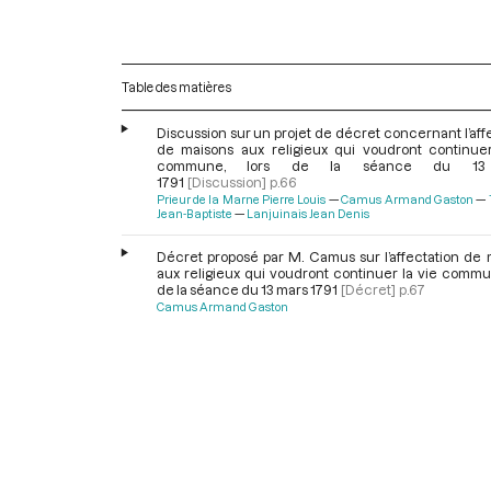
Table des matières
Discussion sur un projet de décret concernant l’aff
de maisons aux religieux qui voudront continuer
commune, lors de la séance du 13
1791
[Discussion]
p.66
Prieur de la Marne Pierre Louis
Camus Armand Gaston
Jean-Baptiste
Lanjuinais Jean Denis
Décret proposé par M. Camus sur l’affectation de 
aux religieux qui voudront continuer la vie commu
de la séance du 13 mars 1791
[Décret]
p.67
Camus Armand Gaston