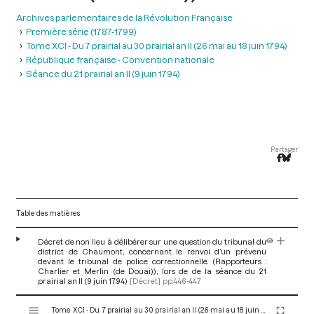
Archives parlementaires de la Révolution Française
Première série (1787-1799)
Tome XCI - Du 7 prairial au 30 prairial an II (26 mai au 18 juin 1794)
République française - Convention nationale
Séance du 21 prairial an II (9 juin 1794)
Partager
Table des matières
Décret de non lieu à délibérer sur une question du tribunal du
district de Chaumont, concernant le renvoi d’un prévenu
devant le tribunal de police correctionnelle. (Rapporteurs :
Charlier et Merlin (de Douai)), lors de de la séance du 21
prairial an II (9 juin 1794)
[Décret]
pp.446-447
V
Tome XCI - Du 7 prairial au 30 prairial an II (26 mai au 18 juin 1794)