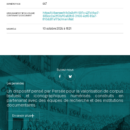
447
DERNIÈRE PAGE
https://iiif.persee.fr/b0e2cf11-597c-427d-8ac7-
URI DU MANIFEST IIIF DU VOLUME
CONTENANT LE DOCUMENT
68bcc0acf13b/f0a82fc6-3166-4bf6-85a7-
810dc87a17bc/manifest
10 octobre 2024 à 18:21
MODIFIÉ LE
Suivez-nous
Les perséides
Un dispositif pensé par Persée pour la valorisation de corpus
textuels et iconographiques numérisés construits en
partenariat avec des équipes de recherche et des institutions
documentaires.
En savoir plus