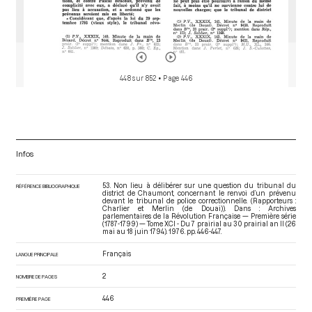
448 sur 852
• Page 446
Infos
53. Non lieu à délibérer sur une question du tribunal du
RÉFÉRENCE BIBLIOGRAPHIQUE
district de Chaumont, concernant le renvoi d’un prévenu
devant le tribunal de police correctionnelle. (Rapporteurs :
Charlier et Merlin (de Douai)). Dans : Archives
parlementaires de la Révolution Française — Première série
(1787-1799) — Tome XCI - Du 7 prairial au 30 prairial an II (26
mai au 18 juin 1794)
. 1976. pp. 446-447.
Français
LANGUE PRINCIPALE
2
NOMBRE DE PAGES
446
PREMIÈRE PAGE