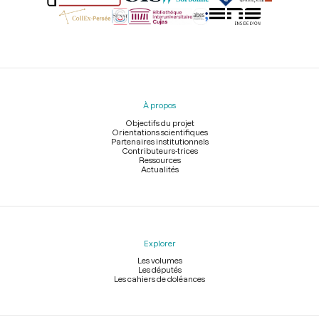
Menu
du
pied
À propos
de
page
Objectifs du projet
Orientations scientifiques
Partenaires institutionnels
Contributeurs-trices
Ressources
Actualités
Explorer
Les volumes
Les députés
Les cahiers de doléances