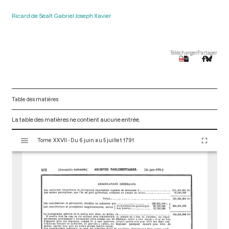
Ricard de Sealt Gabriel Joseph Xavier
Télécharger
Partager
Table des matières
La table des matières ne contient aucune entrée.
V
Tome XXVII - Du 6 juin au 5 juillet 1791
i
s
u
a
l
i
s
e
u