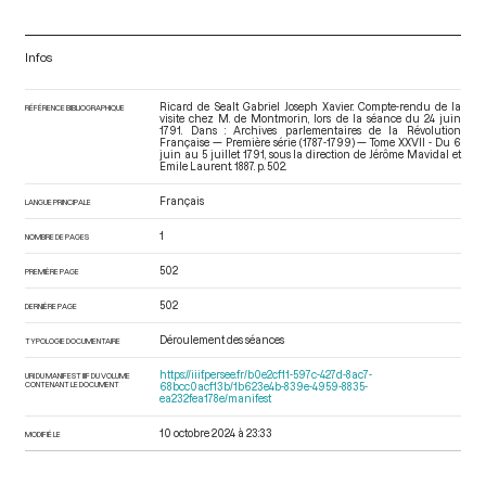
Infos
Ricard de Sealt Gabriel Joseph Xavier. Compte-rendu de la
RÉFÉRENCE BIBLIOGRAPHIQUE
visite chez M. de Montmorin, lors de la séance du 24 juin
1791. Dans : Archives parlementaires de la Révolution
Française — Première série (1787-1799) — Tome XXVII - Du 6
juin au 5 juillet 1791
, sous la direction de Jérôme Mavidal et
Emile Laurent. 1887. p. 502.
Français
LANGUE PRINCIPALE
1
NOMBRE DE PAGES
502
PREMIÈRE PAGE
502
DERNIÈRE PAGE
Déroulement des séances
TYPOLOGIE DOCUMENTAIRE
https://iiif.persee.fr/b0e2cf11-597c-427d-8ac7-
URI DU MANIFEST IIIF DU VOLUME
CONTENANT LE DOCUMENT
68bcc0acf13b/1b623e4b-839e-4959-8835-
ea232fea178e/manifest
10 octobre 2024 à 23:33
MODIFIÉ LE