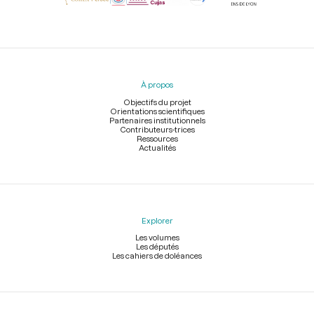
Menu
du
pied
À propos
de
page
Objectifs du projet
Orientations scientifiques
Partenaires institutionnels
Contributeurs-trices
Ressources
Actualités
Explorer
Les volumes
Les députés
Les cahiers de doléances