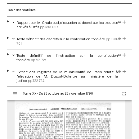
Table des matières
Rapport par M. Chabroud, discussion et décret sur les troubles
arrivés à Uzès
pp.693-697
Texte définitif des décrets sur la contribution foncière
pp.698-
701
Texte définitif de l'instruction sur la contribution
foncière
pp.701-721
Extrait des registres de la municipalité de Paris relatif à
l'élévation de M. Duport-Dutertre au ministère de la
justice
pp.722-724
V
Tome XX - Du 23 octobre au 26 novembre 1790
i
s
u
a
l
i
s
e