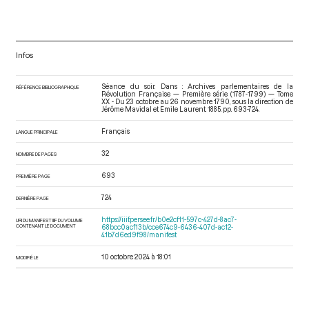
Infos
Séance du soir. Dans : Archives parlementaires de la
RÉFÉRENCE BIBLIOGRAPHIQUE
Révolution Française — Première série (1787-1799) — Tome
XX - Du 23 octobre au 26 novembre 1790
, sous la direction de
Jérôme Mavidal et Emile Laurent. 1885. pp. 693-724.
Français
LANGUE PRINCIPALE
32
NOMBRE DE PAGES
693
PREMIÈRE PAGE
724
DERNIÈRE PAGE
https://iiif.persee.fr/b0e2cf11-597c-427d-8ac7-
URI DU MANIFEST IIIF DU VOLUME
CONTENANT LE DOCUMENT
68bcc0acf13b/cce674c9-6436-407d-ac12-
41b7d6ed9f98/manifest
10 octobre 2024 à 18:01
MODIFIÉ LE