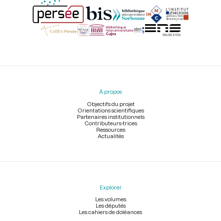
Menu
du
pied
À propos
de
page
Objectifs du projet
Orientations scientifiques
Partenaires institutionnels
Contributeurs-trices
Ressources
Actualités
Explorer
Les volumes
Les députés
Les cahiers de doléances