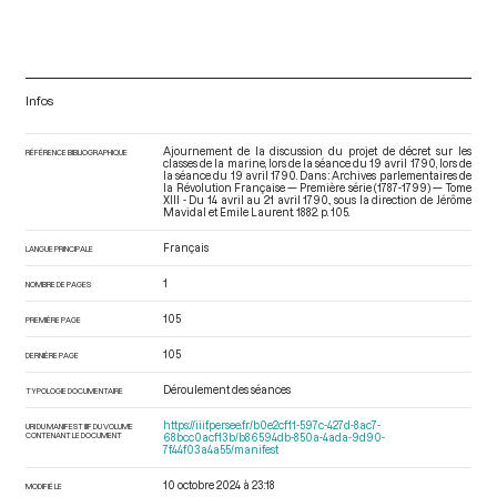
Infos
Ajournement de la discussion du projet de décret sur les
RÉFÉRENCE BIBLIOGRAPHIQUE
classes de la marine, lors de la séance du 19 avril 1790, lors de
la séance du 19 avril 1790. Dans : Archives parlementaires de
la Révolution Française — Première série (1787-1799) — Tome
XIII - Du 14 avril au 21 avril 1790.
, sous la direction de Jérôme
Mavidal et Emile Laurent. 1882. p. 105.
Français
LANGUE PRINCIPALE
1
NOMBRE DE PAGES
105
PREMIÈRE PAGE
105
DERNIÈRE PAGE
Déroulement des séances
TYPOLOGIE DOCUMENTAIRE
https://iiif.persee.fr/b0e2cf11-597c-427d-8ac7-
URI DU MANIFEST IIIF DU VOLUME
CONTENANT LE DOCUMENT
68bcc0acf13b/b86594db-850a-4ada-9d90-
7f44f03a4a55/manifest
10 octobre 2024 à 23:18
MODIFIÉ LE