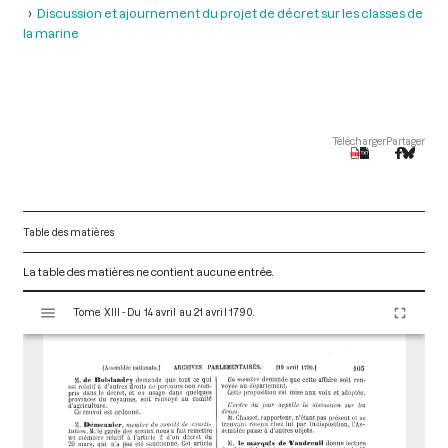
Discussion et ajournement du projet de décret sur les classes de
la marine
Télécharger
Partager
Table des matières
La table des matières ne contient aucune entrée.
V
Tome XIII - Du 14 avril au 21 avril 1790.
i
s
u
a
l
i
s