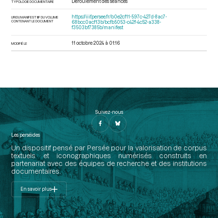
Déroulement des séances
TYPOLOGIE DOCUMENTAIRE
https://iiif.persee.fr/b0e2cf11-597c-427d-8ac7-
URI DU MANIFEST IIIF DU VOLUME
CONTENANT LE DOCUMENT
68bcc0acf13b/bcfb5053-c42f-4c52-a338-
f3503bf7385b/manifest
11 octobre 2024 à 01:16
MODIFIÉ LE
Suivez-nous
Les perséides
Un dispositif pensé par Persée pour la valorisation de corpus
textuels et iconographiques numérisés construits en
partenariat avec des équipes de recherche et des institutions
documentaires.
En savoir plus