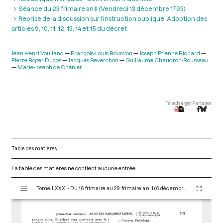
Séance du 23 frimaire an II (Vendredi 13 décembre 1793)
Reprise de la discussion sur l’instruction publique. Adoption des
articles 9, 10, 11, 12, 13, 14 et 15 du décret
Jean Henri Voulland
François-Louis Bourdon
Joseph Etienne Richard
Pierre Roger Ducos
Jacques Reverchon
Guillaume Chaudron-Rousseau
Marie-Joseph de Chénier
Télécharger
Partager
Table des matières
La table des matières ne contient aucune entrée.
V
Tome LXXXI - Du 16 frimaire au 29 frimaire an II (6 décembre au 19 décembre 1793)
i
s
u
a