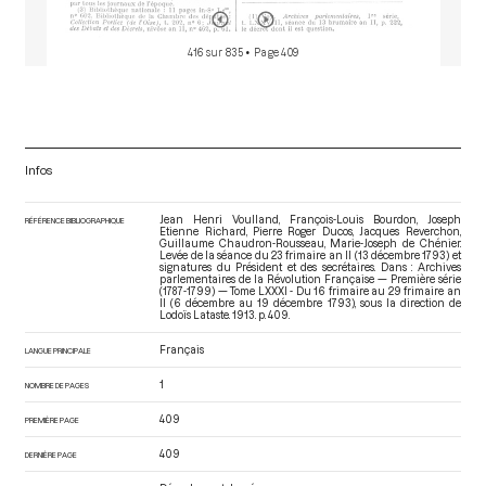
416 sur 835
• Page 409
Infos
Jean Henri Voulland, François-Louis Bourdon, Joseph
RÉFÉRENCE BIBLIOGRAPHIQUE
Etienne Richard, Pierre Roger Ducos, Jacques Reverchon,
Guillaume Chaudron-Rousseau, Marie-Joseph de Chénier.
Levée de la séance du 23 frimaire an II (13 décembre 1793) et
signatures du Président et des secrétaires. Dans : Archives
parlementaires de la Révolution Française — Première série
(1787-1799) — Tome LXXXI - Du 16 frimaire au 29 frimaire an
II (6 décembre au 19 décembre 1793)
, sous la direction de
Lodoïs Lataste. 1913. p. 409.
Français
LANGUE PRINCIPALE
1
NOMBRE DE PAGES
409
PREMIÈRE PAGE
409
DERNIÈRE PAGE