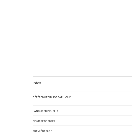
Infos
RÉFÉRENCE BIBLIOGRAPHIQUE
LANGUE PRINCIPALE
NOMBRE DE PAGES
PREMIÈRE PAGE