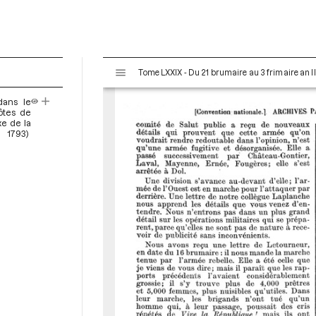
V
Tome LXXIX - Du 21 brumaire au 3 frimaire an I
i
s
dans le
u
ôtes de
a
xe de la
 1793)
l
2
i
s
e
u
r
M
i
r
a
d
o