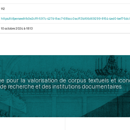
112
https://iiif.persee.fr/b0e2cf11-597c-427d-8ac7-68bcc0acf13b/66d69299-8154-4ed0-bef7-5
10 octobre 2024 à 18:13
ée pour la valorisation de corpus textuels et ic
de recherche et des institutions documentaires.