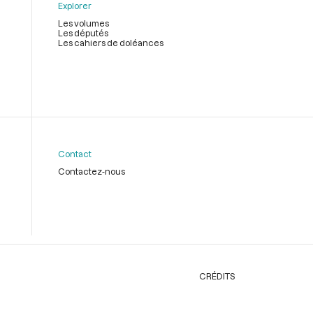
Explorer
Les volumes
Les députés
Les cahiers de doléances
Contact
Contactez-nous
CRÉDITS