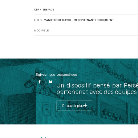
DERNIÈRE PAGE
URI DU MANIFEST IIIF DU VOLUME CONTENANT LE DOCUMENT
MODIFIÉ LE
Suivez-nous
Les perséides
Un dispositif pensé par Pers
partenariat avec des équipes 
En savoir plus