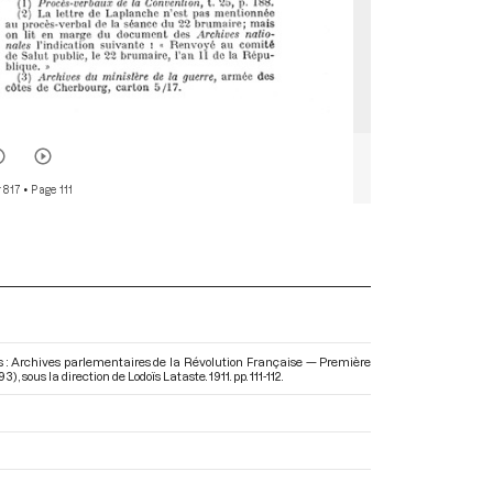
r 817
• Page 111
s : Archives parlementaires de la Révolution Française — Première
793)
, sous la direction de Lodoïs Lataste. 1911. pp. 111-112.