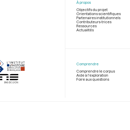
À propos
Objectifs du projet
Orientations scientifiques
Partenaires institutionnels
Contributeurs-trices
Ressources
Actualités
Menu
du
pied
de
Comprendre
page
Comprendre le corpus
Aide à l'exploration
Foire aux questions