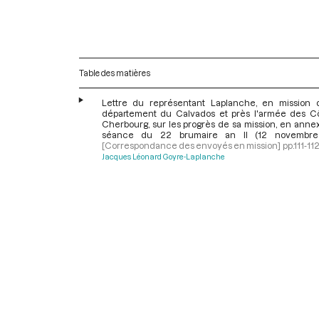
Table des matières
Lettre du représentant Laplanche, en mission 
département du Calvados et près l'armée des C
Cherbourg, sur les progrès de sa mission, en anne
séance du 22 brumaire an II (12 novembre
[Correspondance des envoyés en mission]
pp.111-11
Jacques Léonard Goyre-Laplanche