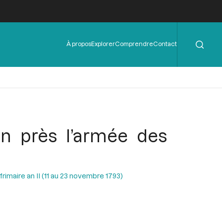
Rechercher
Menu
À propos
Explorer
Comprendre
Contact
de
l'en-
tête
on près l’armée des
rimaire an II (11 au 23 novembre 1793)