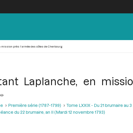
n mission près l’armée des côtes de Cherbourg
tant Laplanche, en missi
se
Première série (1787-1799)
Tome LXXIX - Du 21 brumaire au 3 f
éance du 22 brumaire, an II (Mardi 12 novembre 1793)