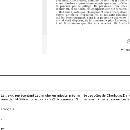
118 su
Lettre du représentant Laplanche, en mission près l’armée des côtes de Cherbourg. Dan
série (1787-1799) — Tome LXXIX - Du 21 brumaire au 3 frimaire an II (11 au 23 novembre 1
Français
2
111