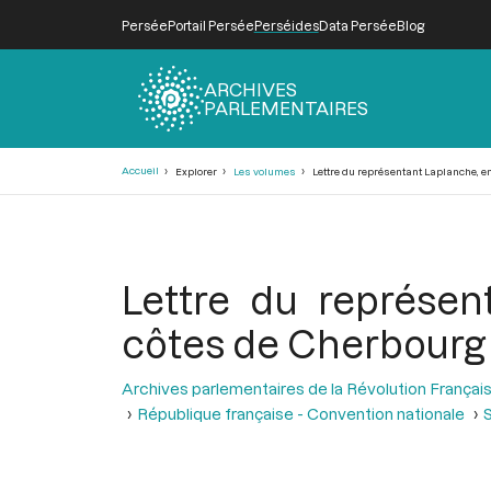
Persée
Portail Persée
Perséides
Data Persée
Blog
ARCHIVES
PARLEMENTAIRES
Fil
Accueil
Explorer
Les volumes
Lettre du représentant Laplanche, e
d'Ariane
Lettre du représen
côtes de Cherbourg
Archives parlementaires de la Révolution Françai
République française - Convention nationale
S