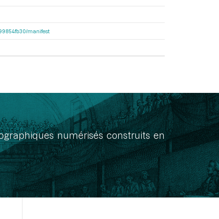
dc99854fb30/manifest
onographiques numérisés construits en