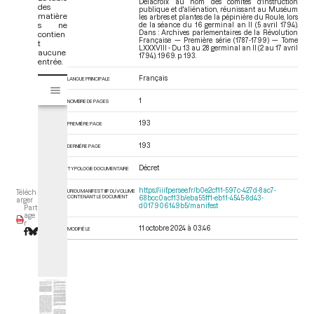
Delacroix au nom des comités d'instruction
des
publique et d'aliénation, réunissant au Muséum
matière
les arbres et plantes de la pépinière du Roule, lors
s ne
de la séance du 16 germinal an II (5 avril 1794).
Dans : Archives parlementaires de la Révolution
contien
Française — Première série (1787-1799) — Tome
t
LXXXVIII - Du 13 au 28 germinal an II (2 au 17 avril
aucune
1794)
. 1969. p. 193.
entrée.
Français
V
LANGUE PRINCIPALE
Tome LXXXVIII - Du 13 au 28 germinal an II (2 au 17 avril 1794)
i
1
NOMBRE DE PAGES
s
u
193
PREMIÈRE PAGE
a
l
193
DERNIÈRE PAGE
i
Décret
TYPOLOGIE DOCUMENTAIRE
s
e
https://iiif.persee.fr/b0e2cf11-597c-427d-8ac7-
URI DU MANIFEST IIIF DU VOLUME
Téléch
CONTENANT LE DOCUMENT
68bcc0acf13b/eba55ff1-eb11-4545-8d43-
u
arger
d017906149b5/manifest
Part
r
age
r
M
11 octobre 2024 à 03:46
MODIFIÉ LE
i
r
a
d
o
r