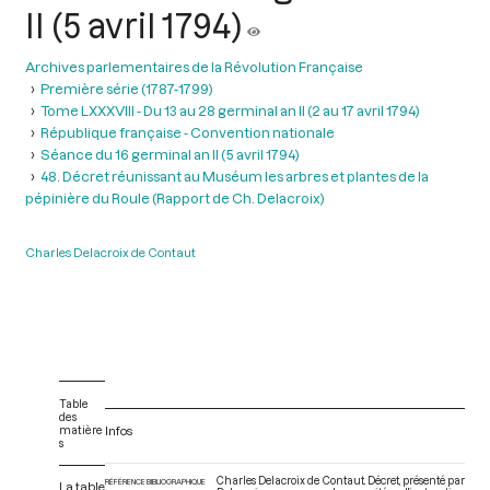
II (5 avril 1794)
Archives parlementaires de la Révolution Française
Première série (1787-1799)
Tome LXXXVIII - Du 13 au 28 germinal an II (2 au 17 avril 1794)
République française - Convention nationale
Séance du 16 germinal an II (5 avril 1794)
48. Décret réunissant au Muséum les arbres et plantes de la
pépinière du Roule (Rapport de Ch. Delacroix)
Charles Delacroix de Contaut
Table
des
matière
Infos
s
Charles Delacroix de Contaut. Décret, présenté par
RÉFÉRENCE BIBLIOGRAPHIQUE
La table