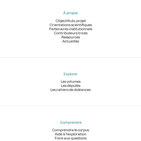
du
pied
À propos
de
page
Objectifs du projet
Orientations scientifiques
Partenaires institutionnels
Contributeurs-trices
Ressources
Actualités
Explorer
Les volumes
Les députés
Les cahiers de doléances
Comprendre
Comprendre le corpus
Aide à l'exploration
Foire aux questions