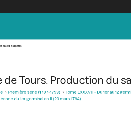
ction du salpêtre
e de Tours. Production du s
se
Première série (1787-1799)
Tome LXXXVII - Du 1er au 12 germina
éance du 1er germinal an II (23 mars 1794)