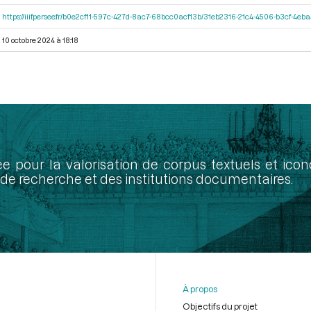
https://iiif.persee.fr/b0e2cf11-597c-427d-8ac7-68bcc0acf13b/31eb2316-21c4-4506-b3cf-4eb
10 octobre 2024 à 18:18
ée pour la valorisation de corpus textuels et ic
de recherche et des institutions documentaires.
À propos
Objectifs du projet