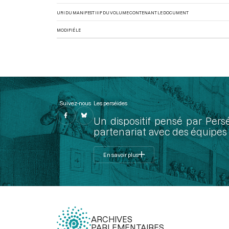
URI DU MANIFEST IIIF DU VOLUME CONTENANT LE DOCUMENT
MODIFIÉ LE
Suivez-nous
Les perséides
Un dispositif pensé par Pers
partenariat avec des équipes 
En savoir plus
ARCHIVES
PARLEMENTAIRES