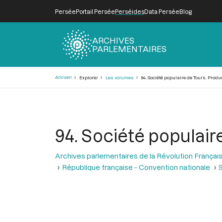
Persée
Portail Persée
Perséides
Data Persée
Blog
ARCHIVES
PARLEMENTAIRES
Fil
Accueil
Explorer
Les volumes
94. Société populaire de Tours. Produ
d'Ariane
94. Société populair
Archives parlementaires de la Révolution Françai
République française - Convention nationale
S