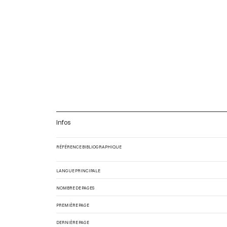
Infos
RÉFÉRENCE BIBLIOGRAPHIQUE
LANGUE PRINCIPALE
NOMBRE DE PAGES
PREMIÈRE PAGE
DERNIÈRE PAGE