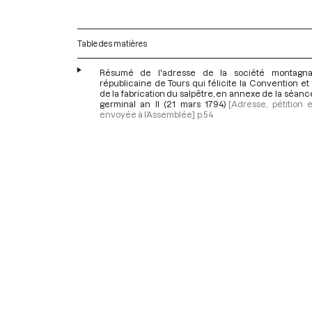
Table des matières
Résumé de l'adresse de la société montagna
républicaine de Tours qui félicite la Convention et f
de la fabrication du salpêtre, en annexe de la séanc
germinal an II (21 mars 1794)
[Adresse, pétition e
envoyée à l’Assemblée]
p.54