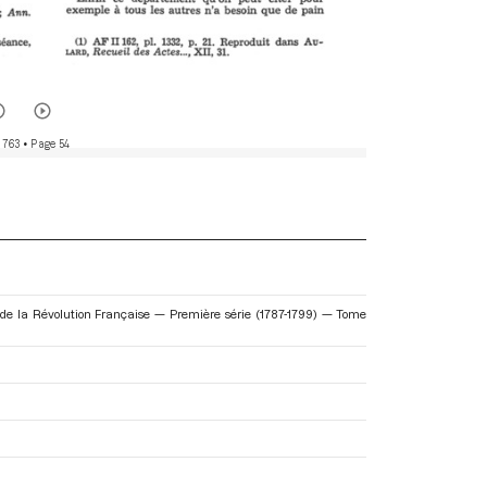
 763
• Page 54
es de la Révolution Française — Première série (1787-1799) — Tome