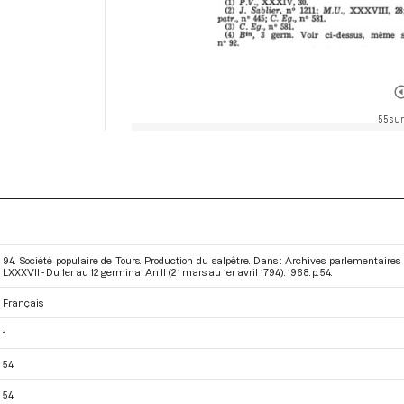
55 sur
94. Société populaire de Tours. Production du salpêtre. Dans : Archives parlementair
LXXXVII - Du 1er au 12 germinal An II (21 mars au 1er avril 1794)
. 1968. p. 54.
Français
1
54
54