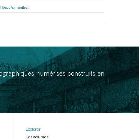
a41baccfe/manifest
onographiques numérisés construits en
Explorer
Les volumes