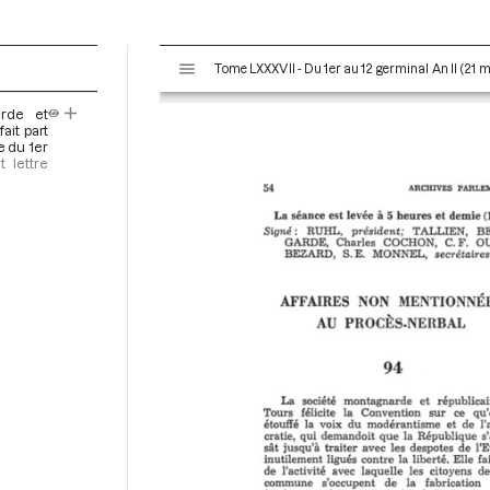
V
Tome LXXXVII - Du 1er au 12 germinal An II (21 m
i
s
rde et
u
ait part
a
e du 1er
t lettre
l
i
s
e
u
r
M
i
r
a
d
o
r