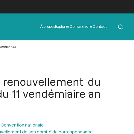
Rechercher
Menu
À propos
Explorer
Comprendre
Contact
de
l'en-
tête
ctobre 1794)
e renouvellement du
du 11 vendémiaire an
 Convention nationale
enouvellement de son comité de correspondance