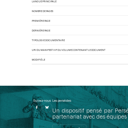
LANGUE PRINCIPALE
NOMBRE DE PAGES
PREMIÈRE PAGE
DERNIÈRE PAGE
TYPOLOGIE DOCUMENTAIRE
URI DU MANIFEST IIIF DU VOLUME CONTENANT LE DOCUMENT
MODIFIÉ LE
Suivez-nous
Les perséides
Un dispositif pensé par Pers
partenariat avec des équipes 