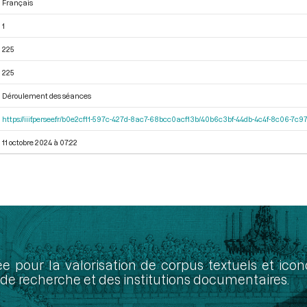
Français
1
225
225
Déroulement des séances
https://iiif.persee.fr/b0e2cf11-597c-427d-8ac7-68bcc0acf13b/40b6c3bf-44db-4c4f-8c06-7c
11 octobre 2024 à 07:22
ée pour la valorisation de corpus textuels et ic
de recherche et des institutions documentaires.