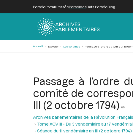
Persée
Portail Persée
Perséides
Data Persée
Blog
ARCHIVES
PARLEMENTAIRES
Fil
Accueil
Explorer
Les volumes
Passage à l’ordre du jour sur la dem
d'Ariane
Passage à l’ordre 
comité de correspon
III (2 octobre 1794)
Archives parlementaires de la Révolution Françai
Tome XCVIII - Du 3 vendémiaire au 17 vendémiair
Séance du 11 vendémiaire an III (2 octobre 1794)