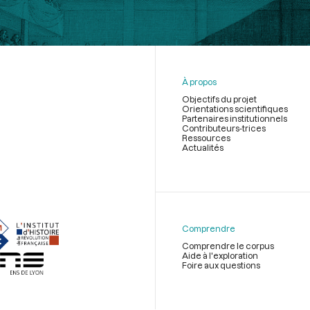
À propos
Objectifs du projet
Orientations scientifiques
Partenaires institutionnels
Contributeurs-trices
Ressources
Actualités
Menu
du
pied
de
Comprendre
page
Comprendre le corpus
Aide à l'exploration
Foire aux questions