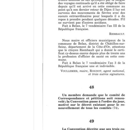
a
d
o
r