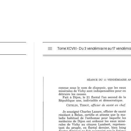
V
Tome XCVIII - Du 3 vendémiaire au 17 vendémiai
i
s
u
a
l
i
s
e
u
r
M
i
r