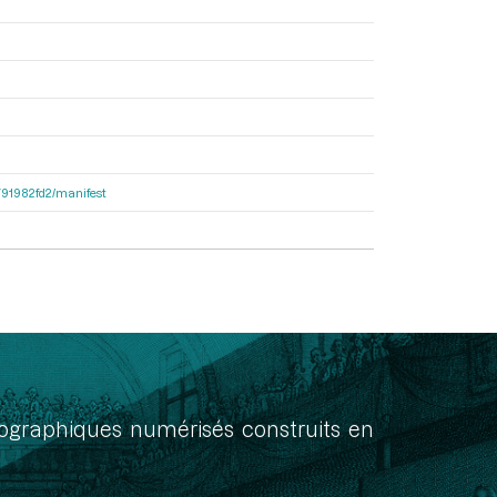
9791982fd2/manifest
onographiques numérisés construits en