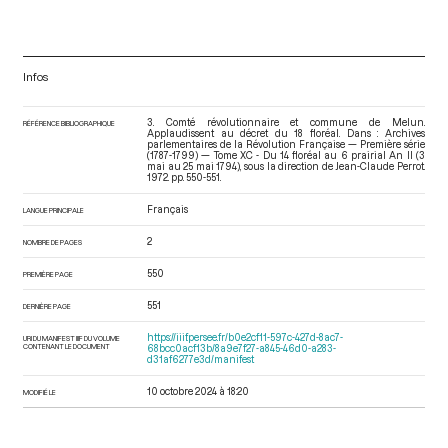
Infos
3. Comté révolutionnaire et commune de Melun.
RÉFÉRENCE BIBLIOGRAPHIQUE
Applaudissent au décret du 18 floréal. Dans : Archives
parlementaires de la Révolution Française — Première série
(1787-1799) — Tome XC - Du 14 floréal au 6 prairial An II (3
mai au 25 mai 1794)
, sous la direction de Jean-Claude Perrot.
1972. pp. 550-551.
Français
LANGUE PRINCIPALE
2
NOMBRE DE PAGES
550
PREMIÈRE PAGE
551
DERNIÈRE PAGE
https://iiif.persee.fr/b0e2cf11-597c-427d-8ac7-
URI DU MANIFEST IIIF DU VOLUME
CONTENANT LE DOCUMENT
68bcc0acf13b/8a9e7f27-a845-46d0-a283-
d31af6277e3d/manifest
10 octobre 2024 à 18:20
MODIFIÉ LE