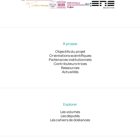
Menu
du
pied
À propos
de
page
Objectifs du projet
Orientations scientifiques
Partenaires institutionnels
Contributeurs-trices
Ressources
Actualités
Explorer
Les volumes
Les députés
Les cahiers de doléances