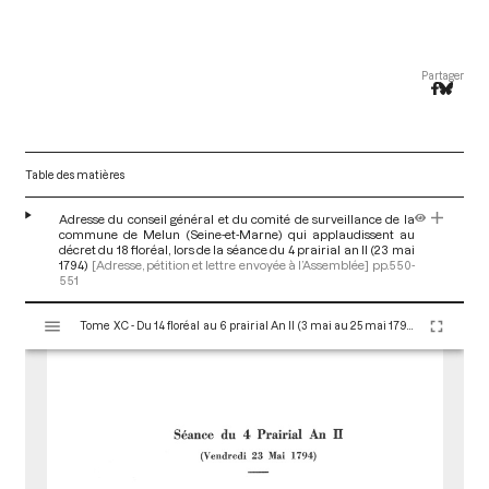
Partager
Table des matières
Adresse du conseil général et du comité de surveillance de la
commune de Melun (Seine-et-Marne) qui applaudissent au
décret du 18 floréal, lors de la séance du 4 prairial an II (23 mai
1794)
[Adresse, pétition et lettre envoyée à l’Assemblée]
pp.550-
551
V
Tome XC - Du 14 floréal au 6 prairial An II (3 mai au 25 mai 1794)
i
s
u
a
l
i
s
e