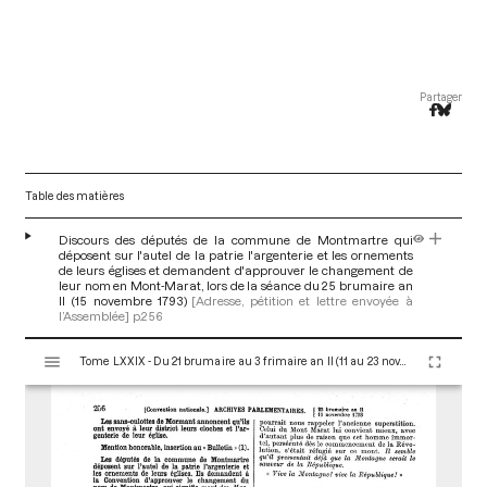
Partager
Table des matières
Discours des députés de la commune de Montmartre qui
déposent sur l'autel de la patrie l'argenterie et les ornements
de leurs églises et demandent d'approuver le changement de
leur nom en Mont-Marat, lors de la séance du 25 brumaire an
II (15 novembre 1793)
[Adresse, pétition et lettre envoyée à
l’Assemblée]
p.256
V
Tome LXXIX - Du 21 brumaire au 3 frimaire an II (11 au 23 novembre 1793)
i
s
u
a
l
i