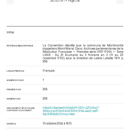
263 sur 817
• Page 256
Infos
La Convention décrète que la commune de Montmartre
RÉFÉRENCE BIBLIOGRAPHIQUE
s’appellera Mont-Marat. Dans : Archives parlementaires de la
Révolution Française — Première série (1787-1799) — Tome
LXXIX - Du 21 brumaire au 3 frimaire an II (11 au 23
novembre 1793)
, sous la direction de Lodoïs Lataste. 1911. p.
256.
Français
LANGUE PRINCIPALE
1
NOMBRE DE PAGES
256
PREMIÈRE PAGE
256
DERNIÈRE PAGE
https://iiif.persee.fr/b0e2cf11-597c-427d-8ac7-
URI DU MANIFEST IIIF DU VOLUME
CONTENANT LE DOCUMENT
68bcc0acf13b/66d69299-8154-4ed0-bef7-
5dc99854fb30/manifest
10 octobre 2024 à 18:13
MODIFIÉ LE