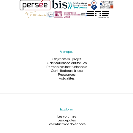
Menu
du
pied
À propos
de
page
Objectifs du projet
Orientations scientifiques
Partenaires institutionnels
Contributeurs-trices
Ressources
Actualités
Explorer
Les volumes
Les députés
Les cahiers de doléances