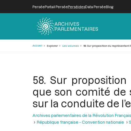
Persée
Portail Persée
Perséides
Data Persée
Blog
ARCHIVES
PARLEMENTAIRES
Fil
Accueil
Explorer
Les volumes
58. Sur proposition du représentant P
d'Ariane
58. Sur proposition
que son comité de sa
sur la conduite de l
Archives parlementaires de la Révolution Françai
République française - Convention nationale
S