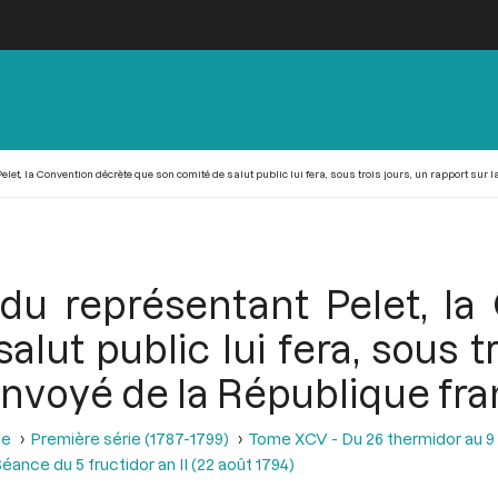
elet, la Convention décrète que son comité de salut public lui fera, sous trois jours, un rapport sur
 du représentant Pelet, l
lut public lui fera, sous tr
’envoyé de la République fr
se
Première série (1787-1799)
Tome XCV - Du 26 thermidor au 9 fr
éance du 5 fructidor an II (22 août 1794)