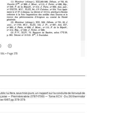
 564
• Page 378
ic lui fera, sous trois jours, un rapport sur la conduite de l’envoyé de
ançaise — Première série (1787-1799) — Tome XCV - Du 26 thermidor
er. 1987. pp. 378-379.