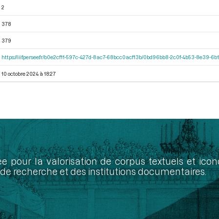
2
378
379
https://iiif.persee.fr/b0e2cf11-597c-427d-8ac7-68bcc0acf13b/0bd96bb8-2c0f-4b53-8e39-
10 octobre 2024 à 18:27
ée pour la valorisation de corpus textuels et ic
de recherche et des institutions documentaires.