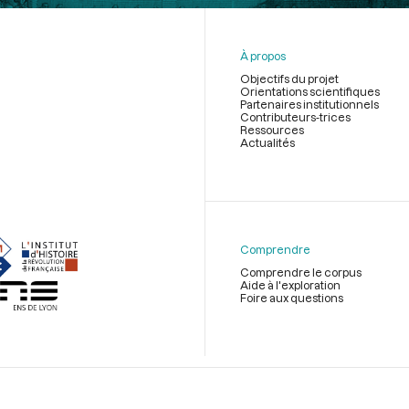
À propos
Objectifs du projet
Orientations scientifiques
Partenaires institutionnels
Contributeurs-trices
Ressources
Actualités
Menu
du
pied
de
Comprendre
page
Comprendre le corpus
Aide à l'exploration
Foire aux questions