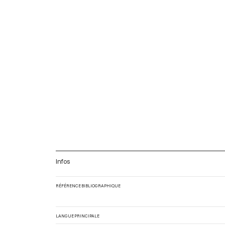
Infos
RÉFÉRENCE BIBLIOGRAPHIQUE
LANGUE PRINCIPALE