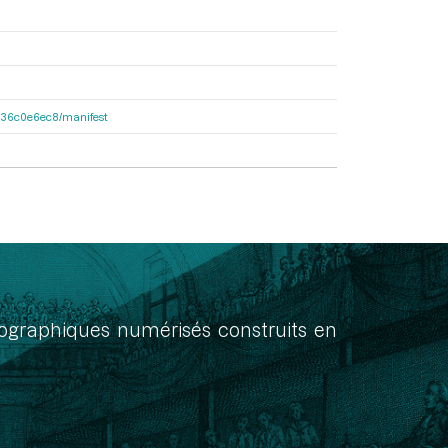
6b136c0e6ec8/manifest
onographiques numérisés construits en