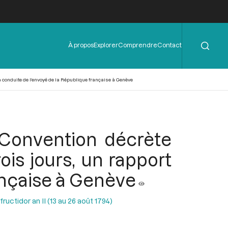
Rechercher
Menu
À propos
Explorer
Comprendre
Contact
de
l'en-
tête
 la conduite de l’envoyé de la République française à Genève
a Convention décrète
ois jours, un rapport
ançaise à Genève
uctidor an II (13 au 26 août 1794)