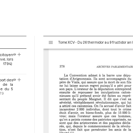
V
Tome XCV - Du 26 thermidor au 9 fructidor an II
i
s
citoyen
u
ve, lors
a
 1794)
l
i
port des
s
é de la
e
ce du 5
379
u
r
M
i
r
a
d