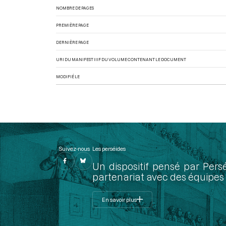
NOMBRE DE PAGES
PREMIÈRE PAGE
DERNIÈRE PAGE
URI DU MANIFEST IIIF DU VOLUME CONTENANT LE DOCUMENT
MODIFIÉ LE
Suivez-nous
Les perséides
Un dispositif pensé par Pers
partenariat avec des équipes 
En savoir plus