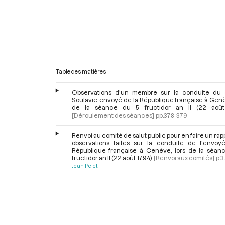
Table des matières
Observations d'un membre sur la conduite du 
Soulavie, envoyé de la République française à Genè
de la séance du 5 fructidor an II (22 août
[Déroulement des séances]
pp.378-379
Renvoi au comité de salut public pour en faire un rap
observations faites sur la conduite de l'envoy
République française à Genève, lors de la séan
fructidor an II (22 août 1794)
[Renvoi aux comités]
p.
Jean Pelet