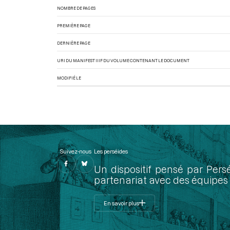
NOMBRE DE PAGES
PREMIÈRE PAGE
DERNIÈRE PAGE
URI DU MANIFEST IIIF DU VOLUME CONTENANT LE DOCUMENT
MODIFIÉ LE
Suivez-nous
Les perséides
Un dispositif pensé par Pers
partenariat avec des équipes 
En savoir plus