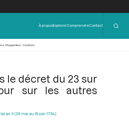
Rechercher
Menu
À propos
Explorer
Comprendre
Contact
de
l'en-
tête
ions. (Rapporteur : Couthon)
s le décret du 23 sur
jour sur les autres
al an II (26 mai au 18 juin 1794)