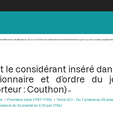
inséré dans le décret du 23 sur le Tribunal révolutionnaire et d’ordre du jour sur les autres proposit
t le considérant inséré dan
tionnaire et d’ordre du 
rteur : Couthon)
se
Première série (1787-1799)
Tome XCI - Du 7 prairial au 30 prairi
éance du 24 prairial an II (12 juin 1794)