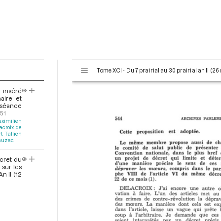
V
Tome XCI - Du 7 prairial au 30 prairial an II (26
i
s
t inséré
u
aire et
a
a séance
51
l
ximilien
i
acroix de
 Tallien
s
ieuzac
e
u
écret du
 sur les
r
n II (12
M
i
r
a
d