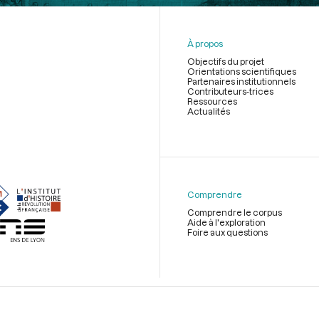
À propos
Objectifs du projet
Orientations scientifiques
Partenaires institutionnels
Contributeurs-trices
Ressources
Actualités
Menu
du
pied
de
Comprendre
page
Comprendre le corpus
Aide à l'exploration
Foire aux questions