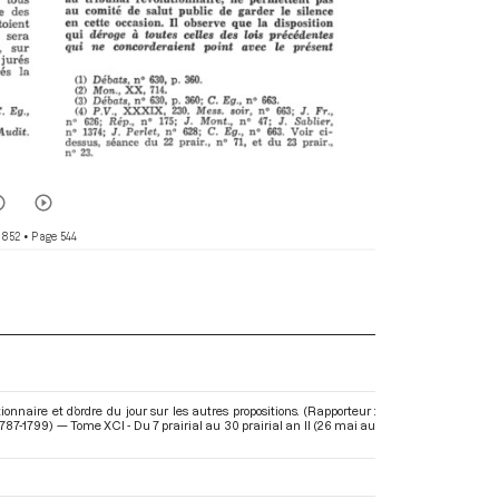
 852
• Page 544
onnaire et d’ordre du jour sur les autres propositions. (Rapporteur :
87-1799) — Tome XCI - Du 7 prairial au 30 prairial an II (26 mai au