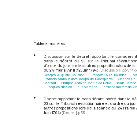
Table des matières
Discussion sur le décret rapportant le considéran
dans le décret du 23 sur le Tribunal révolutionn
d’ordre du jour sur les autres propositions,lors de l
du 24 Prairial An II (12 Juin 1794)
[Discussion]
pp.544-5
Georges Auguste Couthon
François-Louis Bourdon
Ma
François Marie Isidore Joseph de Robespierre
Charles Del
Contaut
Philippe Antoine Merlin de Douai
Jean Lambert
Jacques-Nicolas Billaud-Varenne
Bertrand Barrère de V
Décret rapportant le considérant inséré dans le d
23 sur le Tribunal révolutionnaire et d’ordre du jour
autres propositions, lors de la séance du 24 Prairial A
Juin 1794)
[Décret]
p.551