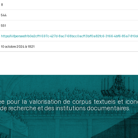
8
544
551
https://iiif.persee.fr/b0e2cf11-597c-427d-8ac7-68bcc0acf13b/f0a82fc6-3166-4bf6-85a7-81
10 octobre 2024 à 18:21
ée pour la valorisation de corpus textuels et ic
de recherche et des institutions documentaires.