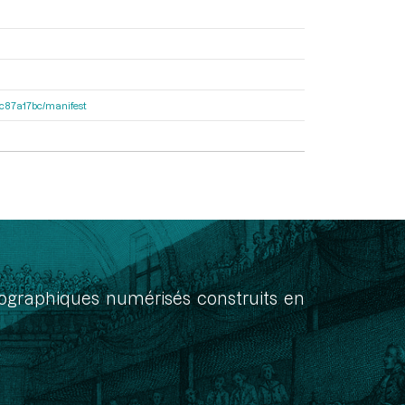
0dc87a17bc/manifest
onographiques numérisés construits en