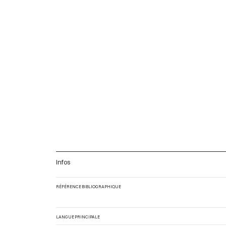
Infos
RÉFÉRENCE BIBLIOGRAPHIQUE
LANGUE PRINCIPALE