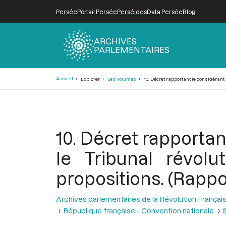
Persée
Portail Persée
Perséides
Data Persée
Blog
ARCHIVES
PARLEMENTAIRES
Fil
Accueil
Explorer
Les volumes
10. Décret rapportant le considérant 
d'Ariane
10. Décret rapportan
le Tribunal révolu
propositions. (Rappo
Archives parlementaires de la Révolution Françai
République française - Convention nationale
S