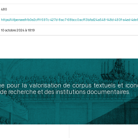
480
https://iiif.persee.fr/b0e2cf11-597c-427d-8ac7-68bcc0acf13b/bd24a548-148d-493f-a4ed-4d
10 octobre 2024 à 18:19
ée pour la valorisation de corpus textuels et ic
de recherche et des institutions documentaires.