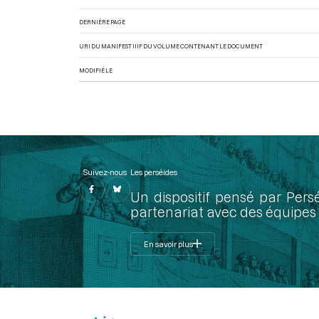
DERNIÈRE PAGE
URI DU MANIFEST IIIF DU VOLUME CONTENANT LE DOCUMENT
MODIFIÉ LE
Suivez-nous
Les perséides
Un dispositif pensé par Pers
partenariat avec des équipes 
En savoir plus