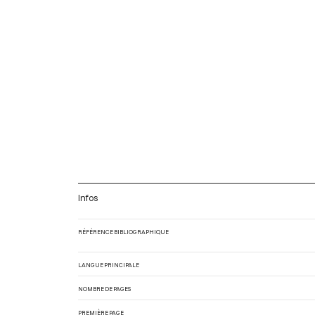
Infos
RÉFÉRENCE BIBLIOGRAPHIQUE
LANGUE PRINCIPALE
NOMBRE DE PAGES
PREMIÈRE PAGE