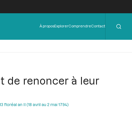
Rechercher
Menu
À propos
Explorer
Comprendre
Contact
de
l'en-
tête
it de renoncer à leur
floréal an II (18 avril au 2 mai 1794)