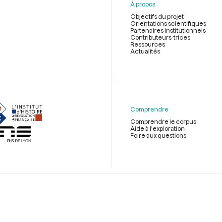
À propos
Objectifs du projet
Orientations scientifiques
Partenaires institutionnels
Contributeurs-trices
Ressources
Actualités
Menu
du
pied
de
Comprendre
page
Comprendre le corpus
Aide à l'exploration
Foire aux questions