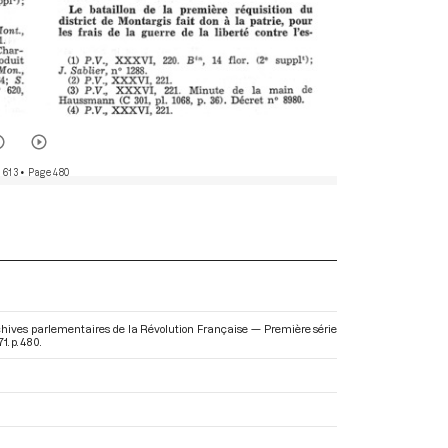
 613
• Page 480
Archives parlementaires de la Révolution Française — Première série
71. p. 480.