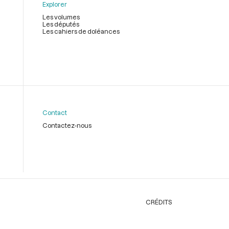
Explorer
Les volumes
Les députés
Les cahiers de doléances
Contact
Contactez-nous
CRÉDITS