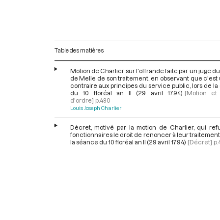
Table des matières
Motion de Charlier sur l'offrande faite par un juge du 
de Melle de son traitement, en observant que c'est
contraire aux principes du service public, lors de l
du 10 floréal an II (29 avril 1794)
[Motion et
d'ordre]
p.480
Louis Joseph Charlier
Décret, motivé par la motion de Charlier, qui ref
fonctionnaires le droit de renoncer à leur traitement,
la séance du 10 floréal an II (29 avril 1794)
[Décret]
p.