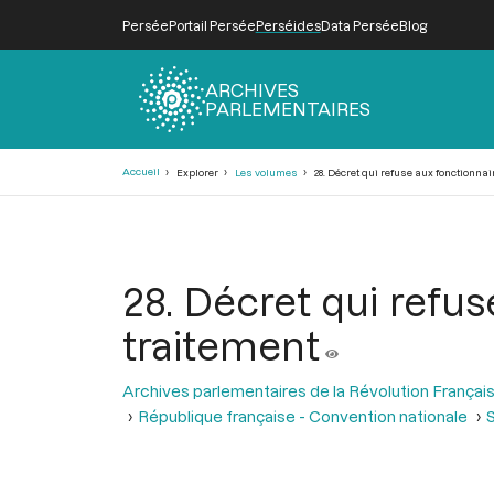
Persée
Portail Persée
Perséides
Data Persée
Blog
ARCHIVES
PARLEMENTAIRES
Fil
Accueil
Explorer
Les volumes
28. Décret qui refuse aux fonctionnair
d'Ariane
28. Décret qui refus
traitement
Archives parlementaires de la Révolution Françai
République française - Convention nationale
S