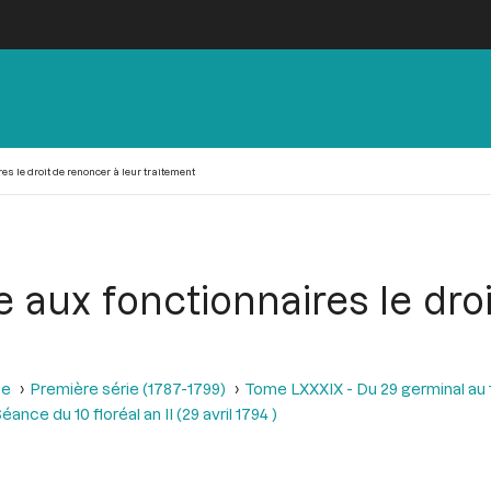
es le droit de renoncer à leur traitement
e aux fonctionnaires le dro
se
Première série (1787-1799)
Tome LXXXIX - Du 29 germinal au 13 
éance du 10 floréal an II (29 avril 1794 )