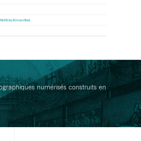
e8fe6fcbc8/manifest
onographiques numérisés construits en