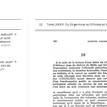
V
Tome LXXXIX - Du 29 germinal au 13 floréal an II
i
s
district
u
 un acte
a
a séance
 motion
l
i
s
e
use aux
 lors de
u
480
r
M
i
r
a
d
o