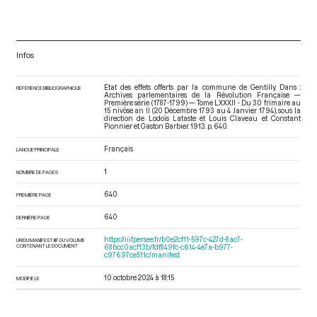
Infos
Etat des effets offerts par la commune de Gentilly. Dans :
RÉFÉRENCE BIBLIOGRAPHIQUE
Archives parlementaires de la Révolution Française —
Première série (1787-1799) — Tome LXXXII - Du 30 frimaire au
15 nivôse an II (20 Décembre 1793 au 4 Janvier 1794)
, sous la
direction de Lodoïs Lataste et Louis Claveau et Constant
Pionnier et Gaston Barbier. 1913. p. 640.
Français
LANGUE PRINCIPALE
1
NOMBRE DE PAGES
640
PREMIÈRE PAGE
640
DERNIÈRE PAGE
https://iiif.persee.fr/b0e2cf11-597c-427d-8ac7-
URI DU MANIFEST IIIF DU VOLUME
CONTENANT LE DOCUMENT
68bcc0acf13b/fdf849fc-c614-4e7a-b977-
c97697ce511c/manifest
10 octobre 2024 à 18:15
MODIFIÉ LE