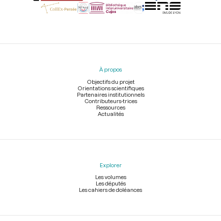
Menu
du
pied
À propos
de
page
Objectifs du projet
Orientations scientifiques
Partenaires institutionnels
Contributeurs-trices
Ressources
Actualités
Explorer
Les volumes
Les députés
Les cahiers de doléances