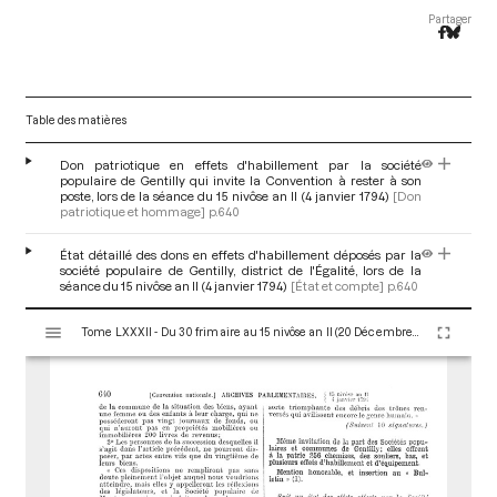
Partager
Table des matières
Don patriotique en effets d'habillement par la société
populaire de Gentilly qui invite la Convention à rester à son
poste, lors de la séance du 15 nivôse an II (4 janvier 1794)
[Don
patriotique et hommage]
p.640
État détaillé des dons en effets d'habillement déposés par la
société populaire de Gentilly, district de l'Égalité, lors de la
séance du 15 nivôse an II (4 janvier 1794)
[État et compte]
p.640
V
Tome LXXXII - Du 30 frimaire au 15 nivôse an II (20 Décembre 1793 au 4 Janvier 1794)
i
s
u
a
l
i
s
e