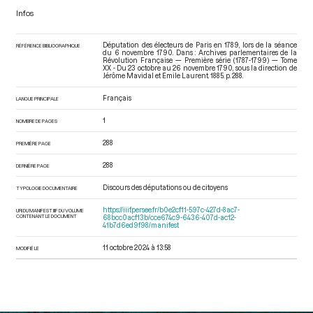
Infos
Députation des électeurs de Paris en 1789, lors de la séance
RÉFÉRENCE BIBLIOGRAPHIQUE
du 6 novembre 1790. Dans : Archives parlementaires de la
Révolution Française — Première série (1787-1799) — Tome
XX - Du 23 octobre au 26 novembre 1790
, sous la direction de
Jérôme Mavidal et Emile Laurent. 1885. p. 288.
Français
LANGUE PRINCIPALE
1
NOMBRE DE PAGES
288
PREMIÈRE PAGE
288
DERNIÈRE PAGE
Discours des députations ou de citoyens
TYPOLOGIE DOCUMENTAIRE
https://iiif.persee.fr/b0e2cf11-597c-427d-8ac7-
URI DU MANIFEST IIIF DU VOLUME
CONTENANT LE DOCUMENT
68bcc0acf13b/cce674c9-6436-407d-ac12-
41b7d6ed9f98/manifest
11 octobre 2024 à 13:58
MODIFIÉ LE