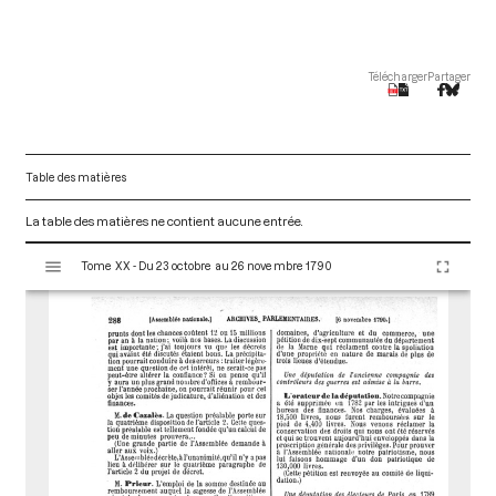
Télécharger
Partager
Table des matières
La table des matières ne contient aucune entrée.
V
Tome XX - Du 23 octobre au 26 novembre 1790
i
s
u
a
l
i
s
e
u
r
M