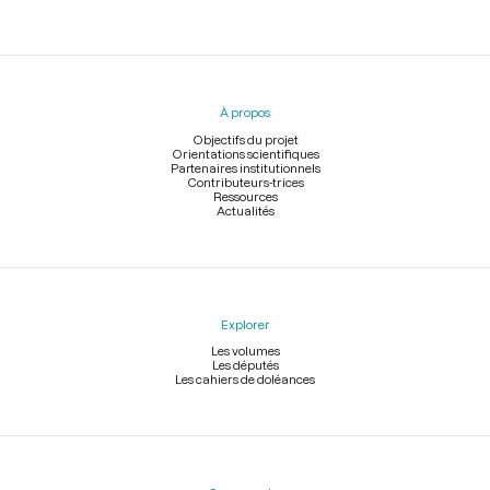
Menu
du
pied
À propos
de
page
Objectifs du projet
Orientations scientifiques
Partenaires institutionnels
Contributeurs-trices
Ressources
Actualités
Explorer
Les volumes
Les députés
Les cahiers de doléances