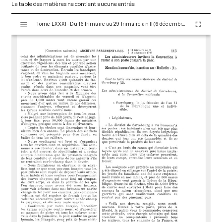
La table des matières ne contient aucune entrée.
V
Tome LXXXI - Du 16 frimaire au 29 frimaire an II (6 décembre au 19 décembre 1793)
i
s
u
a
l
i
s
e
u
r
M
i
r
a
d
o
r