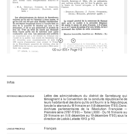
120 sur 835
• Page 113
Infos
Lettre des administrateurs du district de Sarrebourg qui
RÉFÉRENCE BIBLIOGRAPHIQUE
témoignent à la Convention de la conduite républicaine de
leurs habitants et des dons qu'ils ont fourni à la République,
lors de la séance du 18 frimaire an II (8 décembre 1793). Dans :
Archives parlementaires de la Révolution Française —
Première série (1787-1799) — Tome LXXXI - Du 16 frimaire au
29 frimaire an II (6 décembre au 19 décembre 1793)
, sous la
direction de Lodoïs Lataste. 1913. p. 113.
Français
LANGUE PRINCIPALE