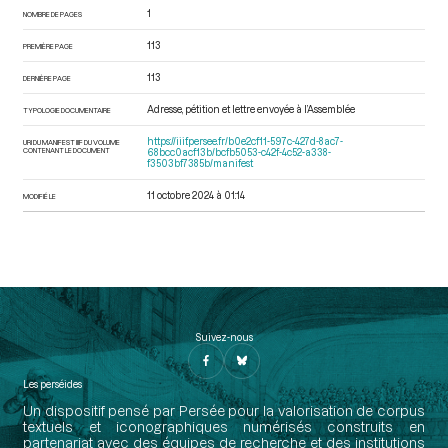
1
NOMBRE DE PAGES
113
PREMIÈRE PAGE
113
DERNIÈRE PAGE
Adresse, pétition et lettre envoyée à l’Assemblée
TYPOLOGIE DOCUMENTAIRE
https://iiif.persee.fr/b0e2cf11-597c-427d-8ac7-
URI DU MANIFEST IIIF DU VOLUME
CONTENANT LE DOCUMENT
68bcc0acf13b/bcfb5053-c42f-4c52-a338-
f3503bf7385b/manifest
11 octobre 2024 à 01:14
MODIFIÉ LE
Suivez-nous
Les perséides
Un dispositif pensé par Persée pour la valorisation de corpus
textuels et iconographiques numérisés construits en
partenariat avec des équipes de recherche et des institutions